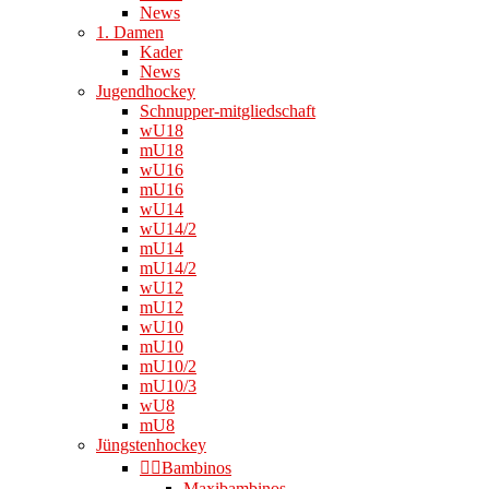
News
1. Damen
Kader
News
Jugendhockey
Schnupper-mitgliedschaft
wU18
mU18
wU16
mU16
wU14
wU14/2
mU14
mU14/2
wU12
mU12
wU10
mU10
mU10/2
mU10/3
wU8
mU8
Jüngstenhockey
👉🏻Bambinos
Maxibambinos