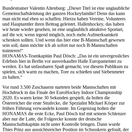
Bundestrainer Valentin Altenburg: „Dieser Titel ist eine unglaubliche
Gemeinschaftsleistung der ganzen Hockeyfamilie! Denn das kann
man nicht mal eben so schaffen. Hierzu haben Vereine, Volunteers
und Hauptamtler ihren Beitrag geleistet. Hallenhockey, das haben
wir heute wieder gesehen, ist eine unglaublich attraktive Sportart,
auf die wir, wenn irgend möglich, noch mehr Aufmerksamkeit
schenken sollten. Und wenn das hier eine B-Mannschaft gewesen
sein soll, dann möchte ich ab sofort nur noch B-Mannschaften
trainieren!“
HONAMAS-Teamkapitän Paul Dösch: „Das ist ein unvergessliches
Erlebnis hier in Berlin vor ausverkaufter Halle Europameister zu
werden. Es hat unfassbaren Spaß gemacht, vor diesem Publikum zu
spielen, sich warm zu machen, Tore zu schießen und Siebenmeter
zu halten.“
Vor rund 3.500 Zuschauern starteten beide Mannschaften mit
Hochdruck in das Finale der EuroHockey Indoor Championship
2020. Es waren keine 30 Sekunden gespielt, da holten die
Österreicher die erste Strafecke, die Spezialist Michael Körper zur
frühen Führung verwandeln konnte. Im Gegenzug holten die
HONAMAS die erste Ecke, Paul Dösch traf mit seinem Schlenzer
aber nur die Latte, die Folgeecke konnte der deutsche
Mannschaftskapitän nicht unter Kontrolle bringen. Dann wurde
Thies Prinz aus aussichtsreicher Position im Schusskreis gefoult, der