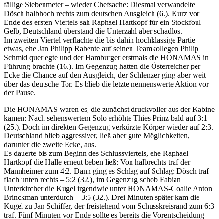
fällige Siebenmeter – wieder Chefsache: Diesmal verwandelte
Dösch halbhoch rechts zum deutschen Ausgleich (6.). Kurz vor
Ende des ersten Viertels sah Raphael Hartkopf für ein Stockfoul
Gelb, Deutschland überstand die Unterzahl aber schadlos.
Im zweiten Viertel verflachte die bis dahin hochklassige Partie
etwas, ehe Jan Philipp Rabente auf seinen Teamkollegen Philip
Schmid querlegte und der Hamburger erstmals die HONAMAS in
Führung brachte (16.). Im Gegenzug hatten die Österreicher per
Ecke die Chance auf den Ausgleich, der Schlenzer ging aber weit
über das deutsche Tor. Es blieb die letzte nennenswerte Aktion vor
der Pause.
Die HONAMAS waren es, die zunächst druckvoller aus der Kabine
kamen: Nach sehenswertem Solo erhöhte Thies Prinz bald auf 3:1
(25.). Doch im direkten Gegenzug verkürzte Körper wieder auf 2:3.
Deutschland blieb aggressiver, ließ aber gute Möglichkeiten,
darunter die zweite Ecke, aus.
Es dauerte bis zum Beginn des Schlussviertels, ehe Raphael
Hartkopf die Halle erneut beben ließ: Von halbrechts traf der
Mannheimer zum 4:2. Dann ging es Schlag auf Schlag: Dösch traf
flach unten rechts – 5:2 (32.), im Gegenzug schob Fabian
Unterkircher die Kugel irgendwie unter HONAMAS-Goalie Anton
Brinckman unterdurch – 3:5 (32.). Drei Minuten später kam die
Kugel zu Jan Schiffer, der freistehend vom Schusskreisrand zum 6:3
traf. Fünf Minuten vor Ende sollte es bereits die Vorentscheidung