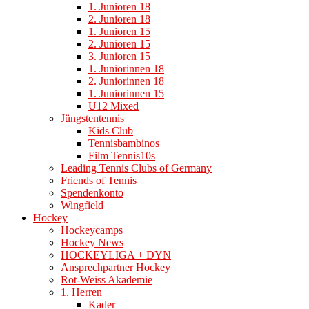
1. Junioren 18
2. Junioren 18
1. Junioren 15
2. Junioren 15
3. Junioren 15
1. Juniorinnen 18
2. Juniorinnen 18
1. Juniorinnen 15
U12 Mixed
Jüngstentennis
Kids Club
Tennisbambinos
Film Tennis10s
Leading Tennis Clubs of Germany
Friends of Tennis
Spendenkonto
Wingfield
Hockey
Hockeycamps
Hockey News
HOCKEYLIGA + DYN
Ansprechpartner Hockey
Rot-Weiss Akademie
1. Herren
Kader