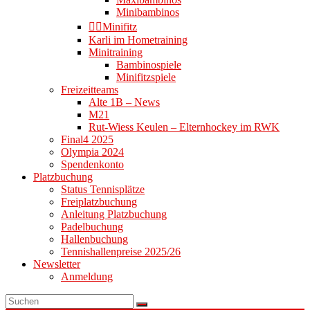
Minibambinos
👉🏻Minifitz
Karli im Hometraining
Minitraining
Bambinospiele
Minifitzspiele
Freizeitteams
Alte 1B – News
M21
Rut-Wiess Keulen – Elternhockey im RWK
Final4 2025
Olympia 2024
Spendenkonto
Platzbuchung
Status Tennisplätze
Freiplatzbuchung
Anleitung Platzbuchung
Padelbuchung
Hallenbuchung
Tennishallenpreise 2025/26
Newsletter
Anmeldung