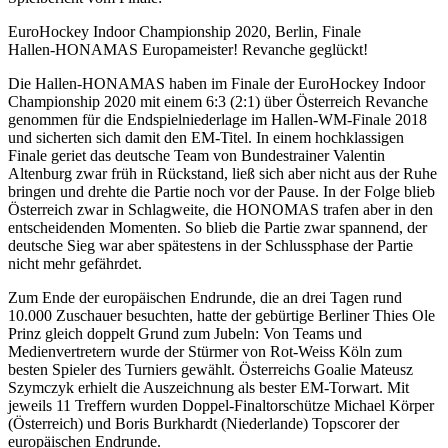
EuroHockey Indoor Championship 2020, Berlin, Finale
Hallen-HONAMAS Europameister! Revanche geglückt!
Die Hallen-HONAMAS haben im Finale der EuroHockey Indoor
Championship 2020 mit einem 6:3 (2:1) über Österreich Revanche
genommen für die Endspielniederlage im Hallen-WM-Finale 2018
und sicherten sich damit den EM-Titel. In einem hochklassigen
Finale geriet das deutsche Team von Bundestrainer Valentin
Altenburg zwar früh in Rückstand, ließ sich aber nicht aus der Ruhe
bringen und drehte die Partie noch vor der Pause. In der Folge blieb
Österreich zwar in Schlagweite, die HONOMAS trafen aber in den
entscheidenden Momenten. So blieb die Partie zwar spannend, der
deutsche Sieg war aber spätestens in der Schlussphase der Partie
nicht mehr gefährdet.
Zum Ende der europäischen Endrunde, die an drei Tagen rund
10.000 Zuschauer besuchten, hatte der gebürtige Berliner Thies Ole
Prinz gleich doppelt Grund zum Jubeln: Von Teams und
Medienvertretern wurde der Stürmer von Rot-Weiss Köln zum
besten Spieler des Turniers gewählt. Österreichs Goalie Mateusz
Szymczyk erhielt die Auszeichnung als bester EM-Torwart. Mit
jeweils 11 Treffern wurden Doppel-Finaltorschütze Michael Körper
(Österreich) und Boris Burkhardt (Niederlande) Topscorer der
europäischen Endrunde.