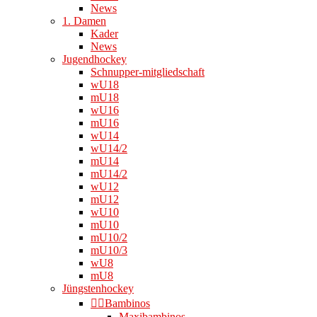
News
1. Damen
Kader
News
Jugendhockey
Schnupper-mitgliedschaft
wU18
mU18
wU16
mU16
wU14
wU14/2
mU14
mU14/2
wU12
mU12
wU10
mU10
mU10/2
mU10/3
wU8
mU8
Jüngstenhockey
👉🏻Bambinos
Maxibambinos