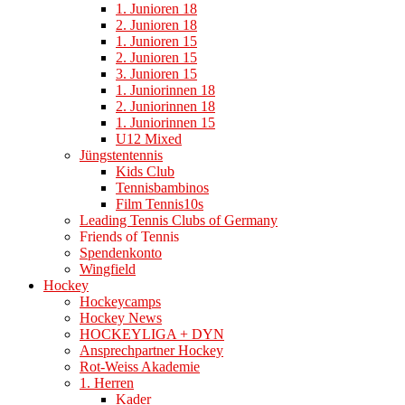
1. Junioren 18
2. Junioren 18
1. Junioren 15
2. Junioren 15
3. Junioren 15
1. Juniorinnen 18
2. Juniorinnen 18
1. Juniorinnen 15
U12 Mixed
Jüngstentennis
Kids Club
Tennisbambinos
Film Tennis10s
Leading Tennis Clubs of Germany
Friends of Tennis
Spendenkonto
Wingfield
Hockey
Hockeycamps
Hockey News
HOCKEYLIGA + DYN
Ansprechpartner Hockey
Rot-Weiss Akademie
1. Herren
Kader