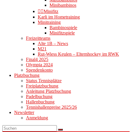
Minibambinos
👉🏻Minifitz
Karli im Hometraining
Minitraining
Bambinospiele
Minifitzspiele
Freizeitteams
Alte 1B – News
M21
Rut-Wiess Keulen – Elternhockey im RWK
Final4 2025
Olympia 2024
Spendenkonto
Platzbuchung
Status Tennisplätze
Freiplatzbuchung
Anleitung Platzbuchung
Padelbuchung
Hallenbuchung
Tennishallenpreise 2025/26
Newsletter
Anmeldung