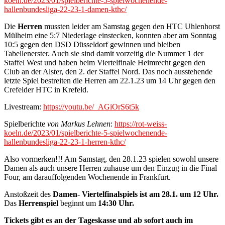
koeln.de/2023/01/spielberichte-5-spielwochenende-
hallenbundesliga-22-23-1-damen-kthc/
Die
Herren
mussten leider am Samstag gegen den HTC Uhlenhorst
Mülheim eine 5:7 Niederlage einstecken, konnten aber am Sonntag
10:5 gegen den DSD Düsseldorf gewinnen und bleiben
Tabellenerster. Auch sie sind damit vorzeitig die Nummer 1 der
Staffel West und haben beim Viertelfinale Heimrecht gegen den
Club an der Alster, den 2. der Staffel Nord. Das noch ausstehende
letzte Spiel bestreiten die Herren am 22.1.23 um 14 Uhr gegen den
Crefelder HTC in Krefeld.
Livestream:
https://youtu.be/_AGiOrS6t5k
Spielberichte
von Markus Lehnen
:
https://rot-weiss-
koeln.de/2023/01/spielberichte-5-spielwochenende-
hallenbundesliga-22-23-1-herren-kthc/
Also vormerken!!! Am Samstag, den 28.1.23 spielen sowohl unsere
Damen als auch unsere Herren zuhause um den Einzug in die Final
Four, am darauffolgenden Wochenende in Frankfurt.
Anstoßzeit des
Damen- Viertelfinalspiels ist am 28.1. um 12 Uhr.
Das
Herrenspiel
beginnt um
14:30 Uhr.
Tickets gibt es an der Tageskasse und ab sofort auch im