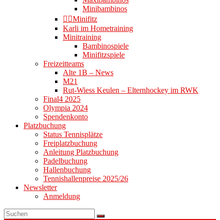
Minibambinos
👉🏻Minifitz
Karli im Hometraining
Minitraining
Bambinospiele
Minifitzspiele
Freizeitteams
Alte 1B – News
M21
Rut-Wiess Keulen – Elternhockey im RWK
Final4 2025
Olympia 2024
Spendenkonto
Platzbuchung
Status Tennisplätze
Freiplatzbuchung
Anleitung Platzbuchung
Padelbuchung
Hallenbuchung
Tennishallenpreise 2025/26
Newsletter
Anmeldung