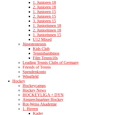
1. Junioren 18
2. Junioren 18
1. Junioren 15
2. Junioren 15
3. Junioren 15
1. Juniorinnen 18
2. Juniorinnen 18
1. Juniorinnen 15
U12 Mixed
Jüngstentennis
Kids Club
Tennisbambinos
Film Tennis10s
Leading Tennis Clubs of Germany
Friends of Tennis
Spendenkonto
Wingfield
Hockey
Hockeycamps
Hockey News
HOCKEYLIGA + DYN
Ansprechpartner Hockey
Rot-Weiss Akademie
1. Herren
Kader