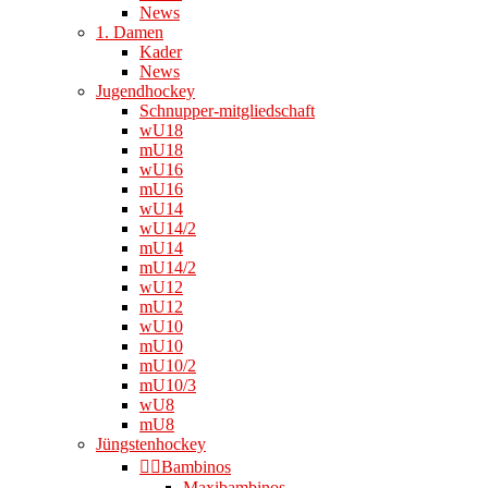
News
1. Damen
Kader
News
Jugendhockey
Schnupper-mitgliedschaft
wU18
mU18
wU16
mU16
wU14
wU14/2
mU14
mU14/2
wU12
mU12
wU10
mU10
mU10/2
mU10/3
wU8
mU8
Jüngstenhockey
👉🏻Bambinos
Maxibambinos