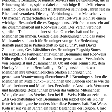
Persönliche Beratung, besondere Services und Begegnungen, die in
Erinnerung bleiben, spielen dabei eine wichtige Rolle.Mit seinem
Flagship Store in Düsseldorf ist Breuninger seit vielen Jahren fest im
Rheinland verankert. Die enge Verbindung zu den Menschen vor
Ort machen Partnerschaften wie die mit Rot-Weiss Köln zu einem
wichtigen Bestandteil dieses Engagements. „Wir freuen uns sehr auf
die Zusammenarbeit mit Rot-Weiss Köln. Der Verein verbindet
sportliche Tradition mit einer starken Gemeinschaft und bringt
Menschen zusammen. Gerade diese Begegnungen und das starke
Miteinander sind auch für Breuninger von großer Bedeutung –
deshalb passt diese Partnerschaft so gut zu uns“, sagt David
Zimmermann, Geschäftsführer des Breuninger Flagship Stores
Düsseldorf.Die Partnerschaft zwischen Breuninger und Rot-Weiss
Köln ergibt sich dabei auch aus einem gemeinsamen Verständnis
von Teamgeist und Zusammenhalt. Ob auf dem Tennisplatz, dem
Hockeyfeld oder im Berufsalltag – Erfolg entsteht dort, wo
Menschen ihre unterschiedlichen Stärken einbringen und
gemeinsam Verantwortung übernehmen.Bei Breuninger stehen die
Menschen im Mittelpunkt – Kundinnen und Kunden ebenso wie die
Mitarbeiterinnen und Mitarbeiter. Persönlicher Austausch, Vertrauen
und langfristige Beziehungen prägen das tägliche Miteinander.
Werte, die auch das Vereinsleben bei Rot-Weiss Köln auszeichnen.
„Als Geschäftsführer von Breuninger Düsseldorf und als Kölner
freue ich mich ganz besonders über diese Partnerschaft. Rot-Weiss
Köln ist seit vielen Jahren ein fester Bestandteil der Region. Umso