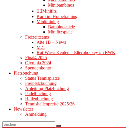
Minibambinos
👉🏻Minifitz
Karli im Hometraining
Minitraining
Bambinospiele
Minifitzspiele
Freizeitteams
Alte 1B – News
M21
Rut-Wiess Keulen – Elternhockey im RWK
Final4 2025
Olympia 2024
Spendenkonto
Platzbuchung
Status Tennisplätze
Freiplatzbuchung
Anleitung Platzbuchung
Padelbuchung
Hallenbuchung
Tennishallenpreise 2025/26
Newsletter
Anmeldung