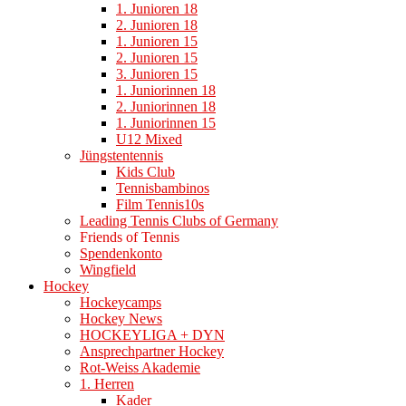
1. Junioren 18
2. Junioren 18
1. Junioren 15
2. Junioren 15
3. Junioren 15
1. Juniorinnen 18
2. Juniorinnen 18
1. Juniorinnen 15
U12 Mixed
Jüngstentennis
Kids Club
Tennisbambinos
Film Tennis10s
Leading Tennis Clubs of Germany
Friends of Tennis
Spendenkonto
Wingfield
Hockey
Hockeycamps
Hockey News
HOCKEYLIGA + DYN
Ansprechpartner Hockey
Rot-Weiss Akademie
1. Herren
Kader