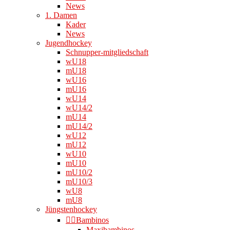
News
1. Damen
Kader
News
Jugendhockey
Schnupper-mitgliedschaft
wU18
mU18
wU16
mU16
wU14
wU14/2
mU14
mU14/2
wU12
mU12
wU10
mU10
mU10/2
mU10/3
wU8
mU8
Jüngstenhockey
👉🏻Bambinos
Maxibambinos