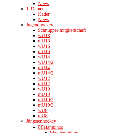
News
1. Damen
Kader
News
Jugendhockey
Schnupper-mitgliedschaft
wU18
mU18
wU16
mU16
wU14
wU14/2
mU14
mU14/2
wU12
mU12
wU10
mU10
mU10/2
mU10/3
wU8
mU8
Jüngstenhockey
👉🏻Bambinos
Maxibambinos