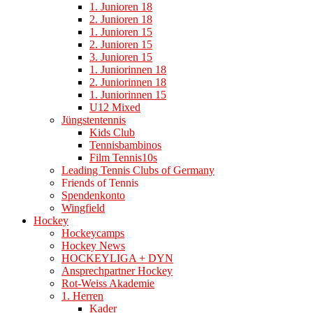
1. Junioren 18
2. Junioren 18
1. Junioren 15
2. Junioren 15
3. Junioren 15
1. Juniorinnen 18
2. Juniorinnen 18
1. Juniorinnen 15
U12 Mixed
Jüngstentennis
Kids Club
Tennisbambinos
Film Tennis10s
Leading Tennis Clubs of Germany
Friends of Tennis
Spendenkonto
Wingfield
Hockey
Hockeycamps
Hockey News
HOCKEYLIGA + DYN
Ansprechpartner Hockey
Rot-Weiss Akademie
1. Herren
Kader