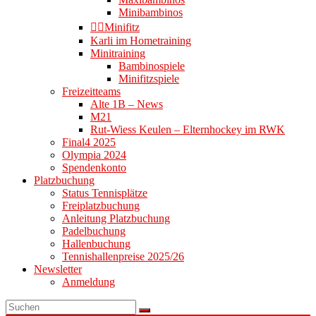
Minibambinos
👉🏻Minifitz
Karli im Hometraining
Minitraining
Bambinospiele
Minifitzspiele
Freizeitteams
Alte 1B – News
M21
Rut-Wiess Keulen – Elternhockey im RWK
Final4 2025
Olympia 2024
Spendenkonto
Platzbuchung
Status Tennisplätze
Freiplatzbuchung
Anleitung Platzbuchung
Padelbuchung
Hallenbuchung
Tennishallenpreise 2025/26
Newsletter
Anmeldung