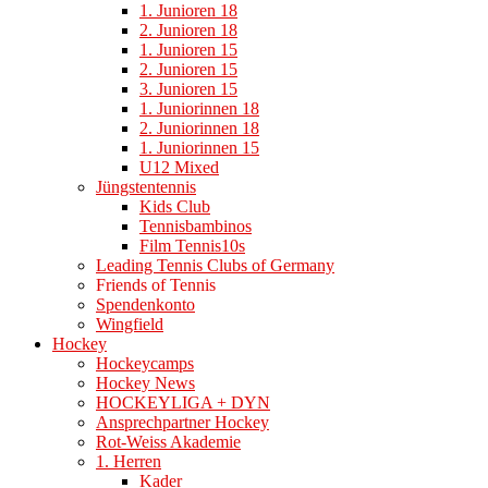
1. Junioren 18
2. Junioren 18
1. Junioren 15
2. Junioren 15
3. Junioren 15
1. Juniorinnen 18
2. Juniorinnen 18
1. Juniorinnen 15
U12 Mixed
Jüngstentennis
Kids Club
Tennisbambinos
Film Tennis10s
Leading Tennis Clubs of Germany
Friends of Tennis
Spendenkonto
Wingfield
Hockey
Hockeycamps
Hockey News
HOCKEYLIGA + DYN
Ansprechpartner Hockey
Rot-Weiss Akademie
1. Herren
Kader