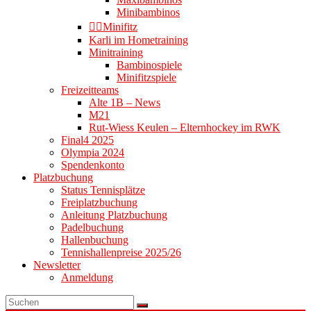
Minibambinos
👉🏻Minifitz
Karli im Hometraining
Minitraining
Bambinospiele
Minifitzspiele
Freizeitteams
Alte 1B – News
M21
Rut-Wiess Keulen – Elternhockey im RWK
Final4 2025
Olympia 2024
Spendenkonto
Platzbuchung
Status Tennisplätze
Freiplatzbuchung
Anleitung Platzbuchung
Padelbuchung
Hallenbuchung
Tennishallenpreise 2025/26
Newsletter
Anmeldung