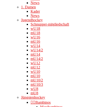
News
1. Damen
Kader
News
Jugendhockey
Schnupper-mitgliedschaft
wU18
mU18
wU16
mU16
wU14
wU14/2
mU14
mU14/2
wU12
mU12
wU10
mU10
mU10/2
mU10/3
wU8
mU8
Jüngstenhockey
👉🏻Bambinos
Maxibambinos