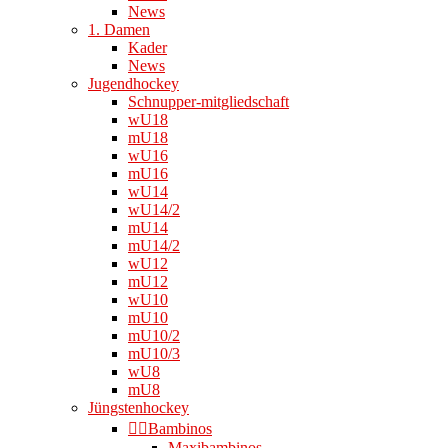
News
1. Damen
Kader
News
Jugendhockey
Schnupper-mitgliedschaft
wU18
mU18
wU16
mU16
wU14
wU14/2
mU14
mU14/2
wU12
mU12
wU10
mU10
mU10/2
mU10/3
wU8
mU8
Jüngstenhockey
👉🏻Bambinos
Maxibambinos