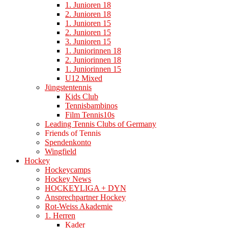
1. Junioren 18
2. Junioren 18
1. Junioren 15
2. Junioren 15
3. Junioren 15
1. Juniorinnen 18
2. Juniorinnen 18
1. Juniorinnen 15
U12 Mixed
Jüngstentennis
Kids Club
Tennisbambinos
Film Tennis10s
Leading Tennis Clubs of Germany
Friends of Tennis
Spendenkonto
Wingfield
Hockey
Hockeycamps
Hockey News
HOCKEYLIGA + DYN
Ansprechpartner Hockey
Rot-Weiss Akademie
1. Herren
Kader