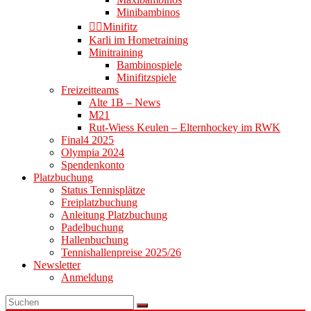
Minibambinos
👉🏻Minifitz
Karli im Hometraining
Minitraining
Bambinospiele
Minifitzspiele
Freizeitteams
Alte 1B – News
M21
Rut-Wiess Keulen – Elternhockey im RWK
Final4 2025
Olympia 2024
Spendenkonto
Platzbuchung
Status Tennisplätze
Freiplatzbuchung
Anleitung Platzbuchung
Padelbuchung
Hallenbuchung
Tennishallenpreise 2025/26
Newsletter
Anmeldung