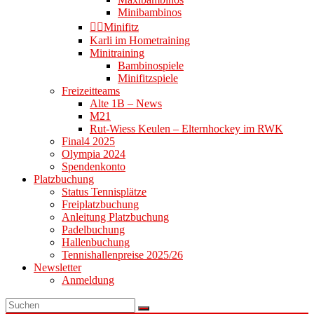
Minibambinos
👉🏻Minifitz
Karli im Hometraining
Minitraining
Bambinospiele
Minifitzspiele
Freizeitteams
Alte 1B – News
M21
Rut-Wiess Keulen – Elternhockey im RWK
Final4 2025
Olympia 2024
Spendenkonto
Platzbuchung
Status Tennisplätze
Freiplatzbuchung
Anleitung Platzbuchung
Padelbuchung
Hallenbuchung
Tennishallenpreise 2025/26
Newsletter
Anmeldung