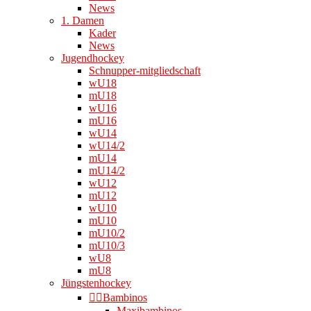
News
1. Damen
Kader
News
Jugendhockey
Schnupper-mitgliedschaft
wU18
mU18
wU16
mU16
wU14
wU14/2
mU14
mU14/2
wU12
mU12
wU10
mU10
mU10/2
mU10/3
wU8
mU8
Jüngstenhockey
👉🏻Bambinos
Maxibambinos