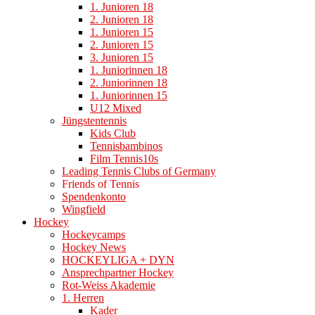
1. Junioren 18
2. Junioren 18
1. Junioren 15
2. Junioren 15
3. Junioren 15
1. Juniorinnen 18
2. Juniorinnen 18
1. Juniorinnen 15
U12 Mixed
Jüngstentennis
Kids Club
Tennisbambinos
Film Tennis10s
Leading Tennis Clubs of Germany
Friends of Tennis
Spendenkonto
Wingfield
Hockey
Hockeycamps
Hockey News
HOCKEYLIGA + DYN
Ansprechpartner Hockey
Rot-Weiss Akademie
1. Herren
Kader