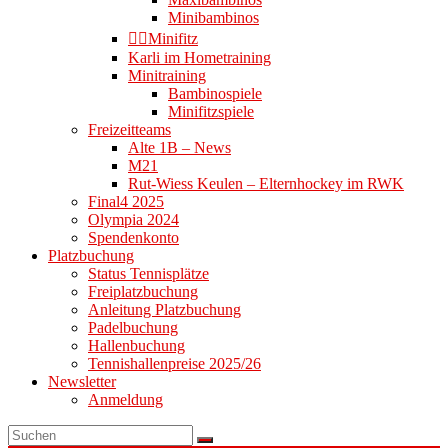
Minibambinos
👉🏻Minifitz
Karli im Hometraining
Minitraining
Bambinospiele
Minifitzspiele
Freizeitteams
Alte 1B – News
M21
Rut-Wiess Keulen – Elternhockey im RWK
Final4 2025
Olympia 2024
Spendenkonto
Platzbuchung
Status Tennisplätze
Freiplatzbuchung
Anleitung Platzbuchung
Padelbuchung
Hallenbuchung
Tennishallenpreise 2025/26
Newsletter
Anmeldung