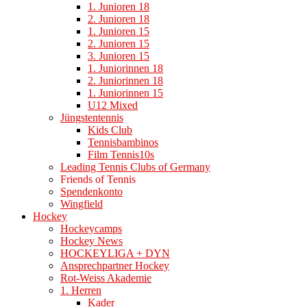
1. Junioren 18
2. Junioren 18
1. Junioren 15
2. Junioren 15
3. Junioren 15
1. Juniorinnen 18
2. Juniorinnen 18
1. Juniorinnen 15
U12 Mixed
Jüngstentennis
Kids Club
Tennisbambinos
Film Tennis10s
Leading Tennis Clubs of Germany
Friends of Tennis
Spendenkonto
Wingfield
Hockey
Hockeycamps
Hockey News
HOCKEYLIGA + DYN
Ansprechpartner Hockey
Rot-Weiss Akademie
1. Herren
Kader