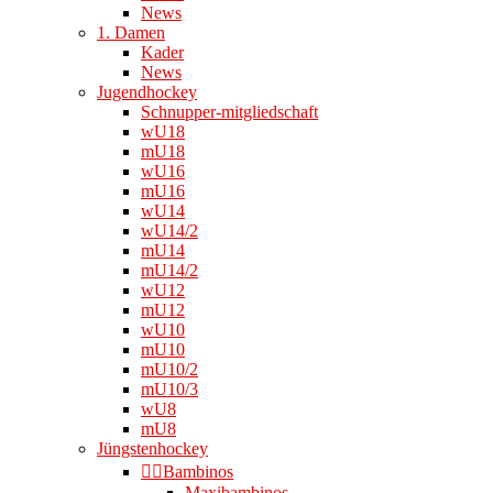
News
1. Damen
Kader
News
Jugendhockey
Schnupper-mitgliedschaft
wU18
mU18
wU16
mU16
wU14
wU14/2
mU14
mU14/2
wU12
mU12
wU10
mU10
mU10/2
mU10/3
wU8
mU8
Jüngstenhockey
👉🏻Bambinos
Maxibambinos