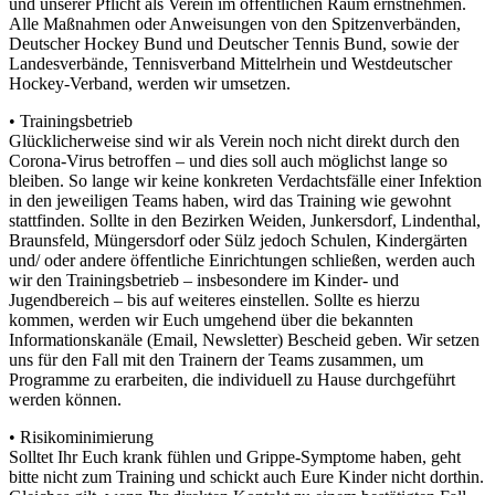
und unserer Pflicht als Verein im öffentlichen Raum ernstnehmen.
Alle Maßnahmen oder Anweisungen von den Spitzenverbänden,
Deutscher Hockey Bund und Deutscher Tennis Bund, sowie der
Landesverbände, Tennisverband Mittelrhein und Westdeutscher
Hockey-Verband, werden wir umsetzen.
• Trainingsbetrieb
Glücklicherweise sind wir als Verein noch nicht direkt durch den
Corona-Virus betroffen – und dies soll auch möglichst lange so
bleiben. So lange wir keine konkreten Verdachtsfälle einer Infektion
in den jeweiligen Teams haben, wird das Training wie gewohnt
stattfinden. Sollte in den Bezirken Weiden, Junkersdorf, Lindenthal,
Braunsfeld, Müngersdorf oder Sülz jedoch Schulen, Kindergärten
und/ oder andere öffentliche Einrichtungen schließen, werden auch
wir den Trainingsbetrieb – insbesondere im Kinder- und
Jugendbereich – bis auf weiteres einstellen. Sollte es hierzu
kommen, werden wir Euch umgehend über die bekannten
Informationskanäle (Email, Newsletter) Bescheid geben. Wir setzen
uns für den Fall mit den Trainern der Teams zusammen, um
Programme zu erarbeiten, die individuell zu Hause durchgeführt
werden können.
• Risikominimierung
Solltet Ihr Euch krank fühlen und Grippe-Symptome haben, geht
bitte nicht zum Training und schickt auch Eure Kinder nicht dorthin.