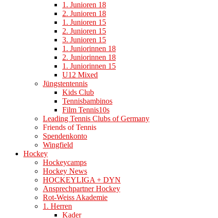
1. Junioren 18
2. Junioren 18
1. Junioren 15
2. Junioren 15
3. Junioren 15
1. Juniorinnen 18
2. Juniorinnen 18
1. Juniorinnen 15
U12 Mixed
Jüngstentennis
Kids Club
Tennisbambinos
Film Tennis10s
Leading Tennis Clubs of Germany
Friends of Tennis
Spendenkonto
Wingfield
Hockey
Hockeycamps
Hockey News
HOCKEYLIGA + DYN
Ansprechpartner Hockey
Rot-Weiss Akademie
1. Herren
Kader