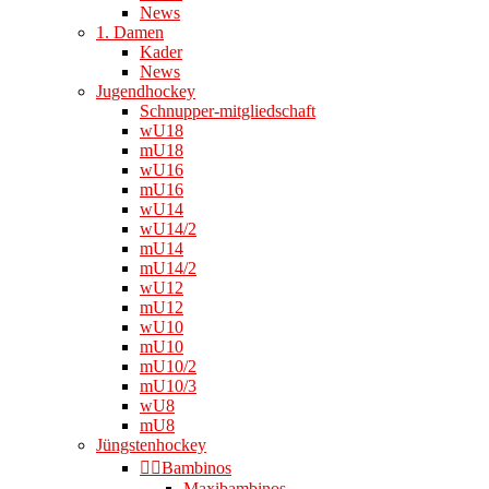
News
1. Damen
Kader
News
Jugendhockey
Schnupper-mitgliedschaft
wU18
mU18
wU16
mU16
wU14
wU14/2
mU14
mU14/2
wU12
mU12
wU10
mU10
mU10/2
mU10/3
wU8
mU8
Jüngstenhockey
👉🏻Bambinos
Maxibambinos