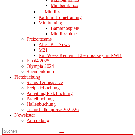
Minibambinos
👉🏻Minifitz
Karli im Hometraining
Minitraining
Bambinospiele
Minifitzspiele
Freizeitteams
Alte 1B – News
M21
Rut-Wiess Keulen – Elternhockey im RWK
Final4 2025
Olympia 2024
Spendenkonto
Platzbuchung
Status Tennisplätze
Freiplatzbuchung
Anleitung Platzbuchung
Padelbuchung
Hallenbuchung
Tennishallenpreise 2025/26
Newsletter
Anmeldung