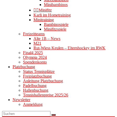
Minibambinos
👉🏻Minifitz
Karli im Hometraining
Minitraining
Bambinospiele
Minifitzspiele
Freizeitteams
Alte 1B – News
M21
Rut-Wiess Keulen – Elternhockey im RWK
Final4 2025
Olympia 2024
Spendenkonto
Platzbuchung
Status Tennisplätze
Freiplatzbuchung
Anleitung Platzbuchung
Padelbuchung
Hallenbuchung
Tennishallenpreise 2025/26
Newsletter
Anmeldung