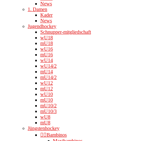
News
1. Damen
Kader
News
Jugendhockey
Schnupper-mitgliedschaft
wU18
mU18
wU16
mU16
wU14
wU14/2
mU14
mU14/2
wU12
mU12
wU10
mU10
mU10/2
mU10/3
wU8
mU8
Jüngstenhockey
👉🏻Bambinos
Maxibambinos