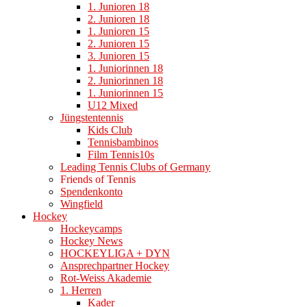
1. Junioren 18
2. Junioren 18
1. Junioren 15
2. Junioren 15
3. Junioren 15
1. Juniorinnen 18
2. Juniorinnen 18
1. Juniorinnen 15
U12 Mixed
Jüngstentennis
Kids Club
Tennisbambinos
Film Tennis10s
Leading Tennis Clubs of Germany
Friends of Tennis
Spendenkonto
Wingfield
Hockey
Hockeycamps
Hockey News
HOCKEYLIGA + DYN
Ansprechpartner Hockey
Rot-Weiss Akademie
1. Herren
Kader