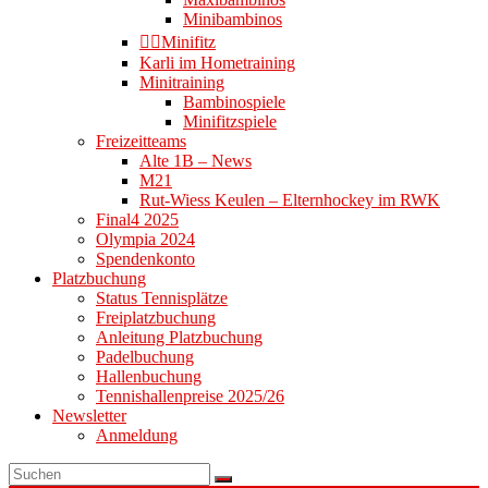
Minibambinos
👉🏻Minifitz
Karli im Hometraining
Minitraining
Bambinospiele
Minifitzspiele
Freizeitteams
Alte 1B – News
M21
Rut-Wiess Keulen – Elternhockey im RWK
Final4 2025
Olympia 2024
Spendenkonto
Platzbuchung
Status Tennisplätze
Freiplatzbuchung
Anleitung Platzbuchung
Padelbuchung
Hallenbuchung
Tennishallenpreise 2025/26
Newsletter
Anmeldung