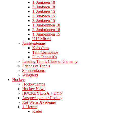
1. Junioren 18
2. Junioren 18
1. Junioren 15
2. Junioren 15
3. Junioren 15
1. Juniorinnen 18
2. Juniorinnen 18
1. Juniorinnen 15
U12 Mixed
Jüngstentennis
Kids Club
Tennisbambinos
Film Tennis10s
Leading Tennis Clubs of Germany
Friends of Tennis
Spendenkonto
Wingfield
Hockey
Hockeycamps
Hockey News
HOCKEYLIGA + DYN
Ansprechpartner Hockey
Rot-Weiss Akademie
1. Herren
Kader