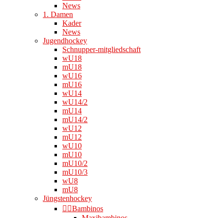
News
1. Damen
Kader
News
Jugendhockey
Schnupper-mitgliedschaft
wU18
mU18
wU16
mU16
wU14
wU14/2
mU14
mU14/2
wU12
mU12
wU10
mU10
mU10/2
mU10/3
wU8
mU8
Jüngstenhockey
👉🏻Bambinos
Maxibambinos