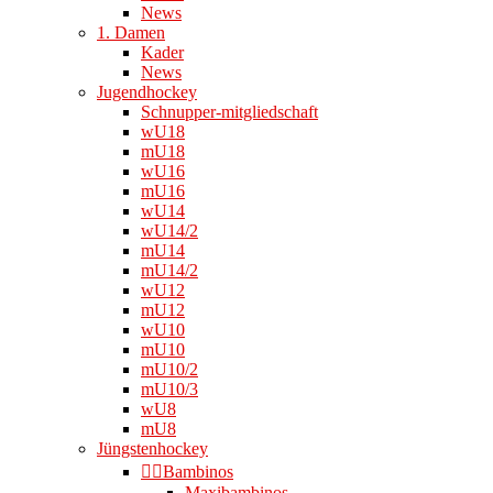
News
1. Damen
Kader
News
Jugendhockey
Schnupper-mitgliedschaft
wU18
mU18
wU16
mU16
wU14
wU14/2
mU14
mU14/2
wU12
mU12
wU10
mU10
mU10/2
mU10/3
wU8
mU8
Jüngstenhockey
👉🏻Bambinos
Maxibambinos