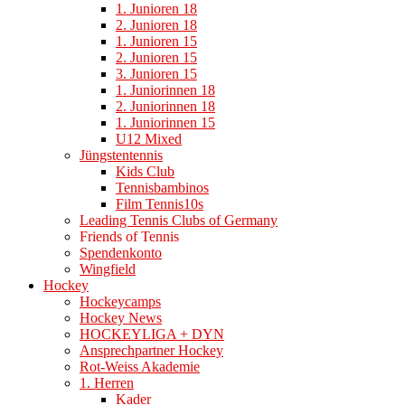
1. Junioren 18
2. Junioren 18
1. Junioren 15
2. Junioren 15
3. Junioren 15
1. Juniorinnen 18
2. Juniorinnen 18
1. Juniorinnen 15
U12 Mixed
Jüngstentennis
Kids Club
Tennisbambinos
Film Tennis10s
Leading Tennis Clubs of Germany
Friends of Tennis
Spendenkonto
Wingfield
Hockey
Hockeycamps
Hockey News
HOCKEYLIGA + DYN
Ansprechpartner Hockey
Rot-Weiss Akademie
1. Herren
Kader