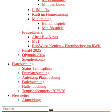
Minibambinos
👉🏻Minifitz
Karli im Hometraining
Minitraining
Bambinospiele
Minifitzspiele
Freizeitteams
Alte 1B – News
M21
Rut-Wiess Keulen – Elternhockey im RWK
Final4 2025
Olympia 2024
Spendenkonto
Platzbuchung
Status Tennisplätze
Freiplatzbuchung
Anleitung Platzbuchung
Padelbuchung
Hallenbuchung
Tennishallenpreise 2025/26
Newsletter
Anmeldung