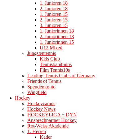
1. Junioren 18
2. Junioren 18
1. Junioren 15
2. Junioren 15
3. Junioren 15
1. Juniorinnen 18
2. Juniorinnen 18
1. Juniorinnen 15
U12 Mixed
Jüngstentennis
Kids Club
Tennisbambinos
Film Tennis10s
Leading Tennis Clubs of Germany
Friends of Tennis
Spendenkonto
Wingfield
Hockey
Hockeycamps
Hockey News
HOCKEYLIGA + DYN
Ansprechpartner Hockey
Rot-Weiss Akademie
1. Herren
Kader