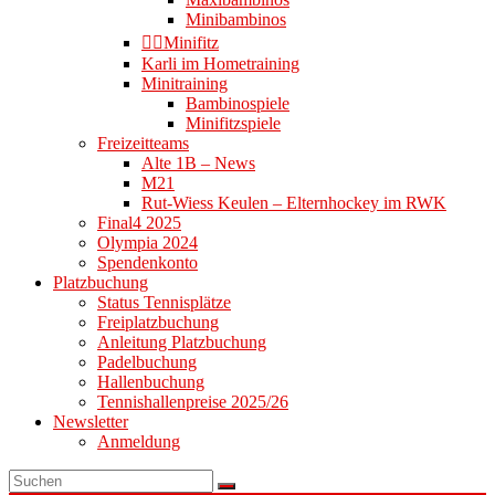
Minibambinos
👉🏻Minifitz
Karli im Hometraining
Minitraining
Bambinospiele
Minifitzspiele
Freizeitteams
Alte 1B – News
M21
Rut-Wiess Keulen – Elternhockey im RWK
Final4 2025
Olympia 2024
Spendenkonto
Platzbuchung
Status Tennisplätze
Freiplatzbuchung
Anleitung Platzbuchung
Padelbuchung
Hallenbuchung
Tennishallenpreise 2025/26
Newsletter
Anmeldung