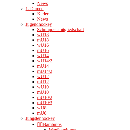
News
1. Damen
Kader
News
Jugendhockey
Schnupper-mitgliedschaft
wU18
mU18
wU16
mU16
wU14
wU14/2
mU14
mU14/2
wU12
mU12
wU10
mU10
mU10/2
mU10/3
wU8
mU8
Jüngstenhockey
👉🏻Bambinos
Maxibambinos