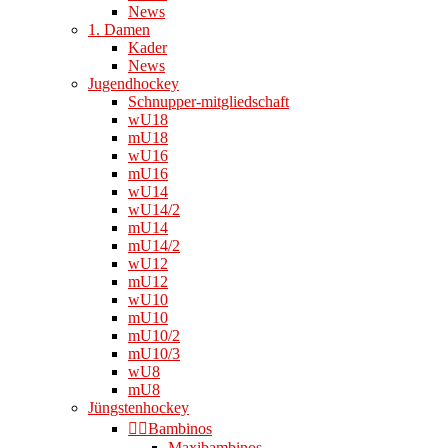
News
1. Damen
Kader
News
Jugendhockey
Schnupper-mitgliedschaft
wU18
mU18
wU16
mU16
wU14
wU14/2
mU14
mU14/2
wU12
mU12
wU10
mU10
mU10/2
mU10/3
wU8
mU8
Jüngstenhockey
👉🏻Bambinos
Maxibambinos