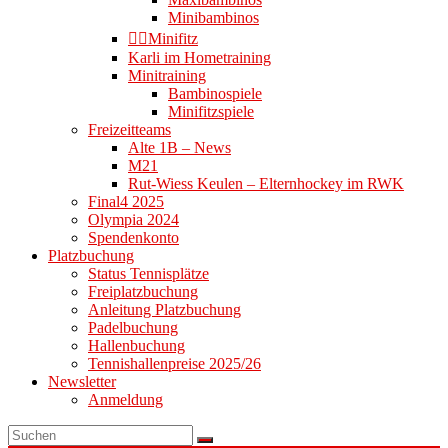
Minibambinos
👉🏻Minifitz
Karli im Hometraining
Minitraining
Bambinospiele
Minifitzspiele
Freizeitteams
Alte 1B – News
M21
Rut-Wiess Keulen – Elternhockey im RWK
Final4 2025
Olympia 2024
Spendenkonto
Platzbuchung
Status Tennisplätze
Freiplatzbuchung
Anleitung Platzbuchung
Padelbuchung
Hallenbuchung
Tennishallenpreise 2025/26
Newsletter
Anmeldung