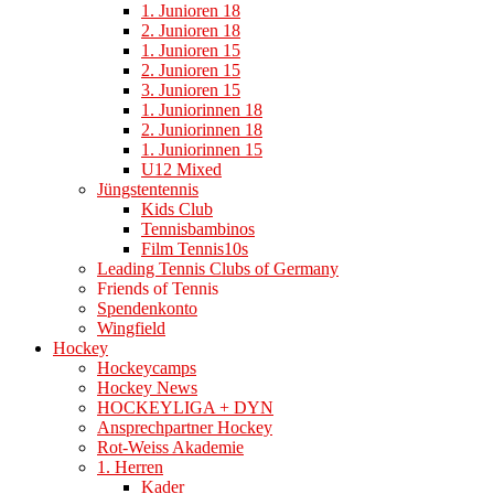
1. Junioren 18
2. Junioren 18
1. Junioren 15
2. Junioren 15
3. Junioren 15
1. Juniorinnen 18
2. Juniorinnen 18
1. Juniorinnen 15
U12 Mixed
Jüngstentennis
Kids Club
Tennisbambinos
Film Tennis10s
Leading Tennis Clubs of Germany
Friends of Tennis
Spendenkonto
Wingfield
Hockey
Hockeycamps
Hockey News
HOCKEYLIGA + DYN
Ansprechpartner Hockey
Rot-Weiss Akademie
1. Herren
Kader