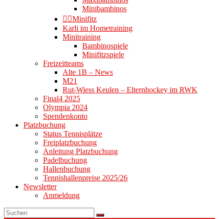
Minibambinos
👉🏻Minifitz
Karli im Hometraining
Minitraining
Bambinospiele
Minifitzspiele
Freizeitteams
Alte 1B – News
M21
Rut-Wiess Keulen – Elternhockey im RWK
Final4 2025
Olympia 2024
Spendenkonto
Platzbuchung
Status Tennisplätze
Freiplatzbuchung
Anleitung Platzbuchung
Padelbuchung
Hallenbuchung
Tennishallenpreise 2025/26
Newsletter
Anmeldung