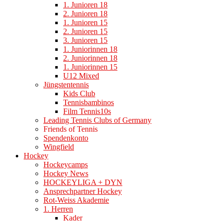
1. Junioren 18
2. Junioren 18
1. Junioren 15
2. Junioren 15
3. Junioren 15
1. Juniorinnen 18
2. Juniorinnen 18
1. Juniorinnen 15
U12 Mixed
Jüngstentennis
Kids Club
Tennisbambinos
Film Tennis10s
Leading Tennis Clubs of Germany
Friends of Tennis
Spendenkonto
Wingfield
Hockey
Hockeycamps
Hockey News
HOCKEYLIGA + DYN
Ansprechpartner Hockey
Rot-Weiss Akademie
1. Herren
Kader