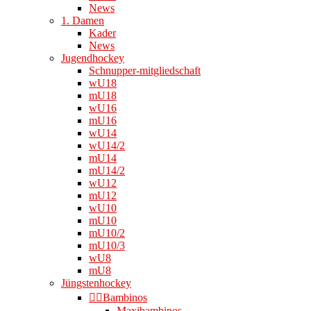
News
1. Damen
Kader
News
Jugendhockey
Schnupper-mitgliedschaft
wU18
mU18
wU16
mU16
wU14
wU14/2
mU14
mU14/2
wU12
mU12
wU10
mU10
mU10/2
mU10/3
wU8
mU8
Jüngstenhockey
👉🏻Bambinos
Maxibambinos