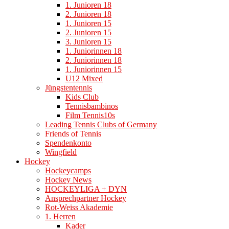
1. Junioren 18
2. Junioren 18
1. Junioren 15
2. Junioren 15
3. Junioren 15
1. Juniorinnen 18
2. Juniorinnen 18
1. Juniorinnen 15
U12 Mixed
Jüngstentennis
Kids Club
Tennisbambinos
Film Tennis10s
Leading Tennis Clubs of Germany
Friends of Tennis
Spendenkonto
Wingfield
Hockey
Hockeycamps
Hockey News
HOCKEYLIGA + DYN
Ansprechpartner Hockey
Rot-Weiss Akademie
1. Herren
Kader