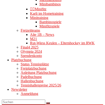
Minibambinos
👉🏻Minifitz
Karli im Hometraining
Minitraining
Bambinospiele
Minifitzspiele
Freizeitteams
Alte 1B – News
M21
Rut-Wiess Keulen – Elternhockey im RWK
Final4 2025
Olympia 2024
Spendenkonto
Platzbuchung
Status Tennisplätze
Freiplatzbuchung
Anleitung Platzbuchung
Padelbuchung
Hallenbuchung
Tennishallenpreise 2025/26
Newsletter
Anmeldung