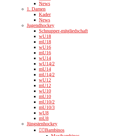
News
1. Damen
Kader
News
Jugendhockey
Schnupper-mitgliedschaft
wU18
mU18
wU16
mU16
wU14
wU14/2
mU14
mU14/2
wU12
mU12
wU10
mU10
mU10/2
mU10/3
wU8
mU8
Jüngstenhockey
👉🏻Bambinos
Maxibambinos