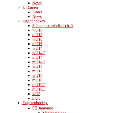
News
1. Damen
Kader
News
Jugendhockey
Schnupper-mitgliedschaft
wU18
mU18
wU16
mU16
wU14
wU14/2
mU14
mU14/2
wU12
mU12
wU10
mU10
mU10/2
mU10/3
wU8
mU8
Jüngstenhockey
👉🏻Bambinos
Maxibambinos