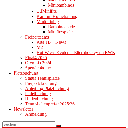
Minibambinos
👉🏻Minifitz
Karli im Hometraining
Minitraining
Bambinospiele
Minifitzspiele
Freizeitteams
Alte 1B – News
M21
Rut-Wiess Keulen – Elternhockey im RWK
Final4 2025
Olympia 2024
Spendenkonto
Platzbuchung
Status Tennisplätze
Freiplatzbuchung
Anleitung Platzbuchung
Padelbuchung
Hallenbuchung
Tennishallenpreise 2025/26
Newsletter
Anmeldung