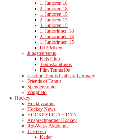
1. Junioren 18
2. Junioren 18
1. Junioren 15
2. Junioren 15
3. Junioren 15
1. Juniorinnen 18
2. Juniorinnen 18
1. Juniorinnen 15
U12 Mixed
Jüngstentennis
Kids Club
Tennisbambinos
Film Tennis10s
Leading Tennis Clubs of Germany
Friends of Tennis
Spendenkonto
Wingfield
Hockey
Hockeycamps
Hockey News
HOCKEYLIGA + DYN
Ansprechpartner Hockey
Rot-Weiss Akademie
1. Herren
Kader