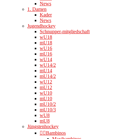
News
1. Damen
Kader
News
Jugendhockey
Schnupper-mitgliedschaft
wU18
mU18
wU16
mU16
wU14
wU14/2
mU14
mU14/2
wU12
mU12
wU10
mU10
mU10/2
mU10/3
wU8
mU8
Jüngstenhockey
👉🏻Bambinos
Maxibambinos