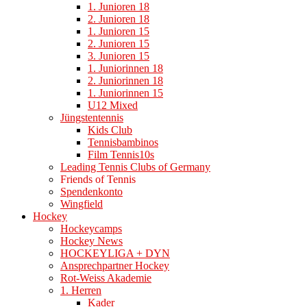
1. Junioren 18
2. Junioren 18
1. Junioren 15
2. Junioren 15
3. Junioren 15
1. Juniorinnen 18
2. Juniorinnen 18
1. Juniorinnen 15
U12 Mixed
Jüngstentennis
Kids Club
Tennisbambinos
Film Tennis10s
Leading Tennis Clubs of Germany
Friends of Tennis
Spendenkonto
Wingfield
Hockey
Hockeycamps
Hockey News
HOCKEYLIGA + DYN
Ansprechpartner Hockey
Rot-Weiss Akademie
1. Herren
Kader