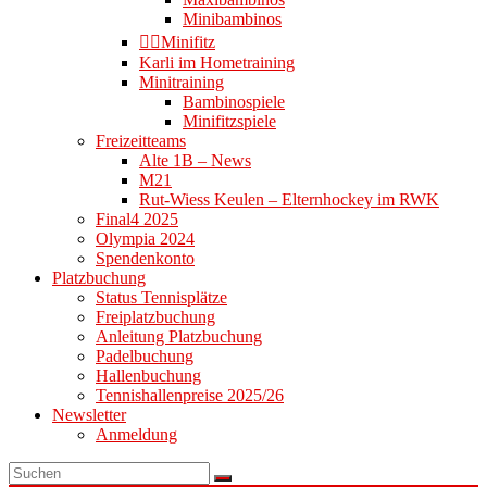
Minibambinos
👉🏻Minifitz
Karli im Hometraining
Minitraining
Bambinospiele
Minifitzspiele
Freizeitteams
Alte 1B – News
M21
Rut-Wiess Keulen – Elternhockey im RWK
Final4 2025
Olympia 2024
Spendenkonto
Platzbuchung
Status Tennisplätze
Freiplatzbuchung
Anleitung Platzbuchung
Padelbuchung
Hallenbuchung
Tennishallenpreise 2025/26
Newsletter
Anmeldung