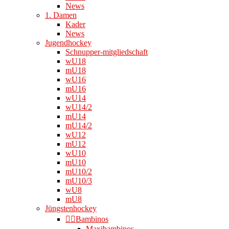
News
1. Damen
Kader
News
Jugendhockey
Schnupper-mitgliedschaft
wU18
mU18
wU16
mU16
wU14
wU14/2
mU14
mU14/2
wU12
mU12
wU10
mU10
mU10/2
mU10/3
wU8
mU8
Jüngstenhockey
👉🏻Bambinos
Maxibambinos