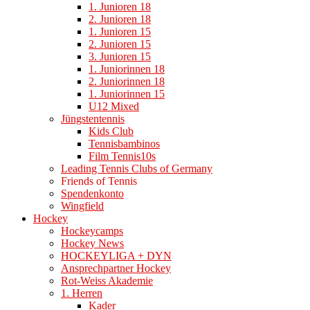
1. Junioren 18
2. Junioren 18
1. Junioren 15
2. Junioren 15
3. Junioren 15
1. Juniorinnen 18
2. Juniorinnen 18
1. Juniorinnen 15
U12 Mixed
Jüngstentennis
Kids Club
Tennisbambinos
Film Tennis10s
Leading Tennis Clubs of Germany
Friends of Tennis
Spendenkonto
Wingfield
Hockey
Hockeycamps
Hockey News
HOCKEYLIGA + DYN
Ansprechpartner Hockey
Rot-Weiss Akademie
1. Herren
Kader