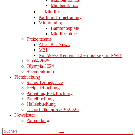
Minibambinos
👉🏻Minifitz
Karli im Hometraining
Minitraining
Bambinospiele
Minifitzspiele
Freizeitteams
Alte 1B – News
M21
Rut-Wiess Keulen – Elternhockey im RWK
Final4 2025
Olympia 2024
Spendenkonto
Platzbuchung
Status Tennisplätze
Freiplatzbuchung
Anleitung Platzbuchung
Padelbuchung
Hallenbuchung
Tennishallenpreise 2025/26
Newsletter
Anmeldung