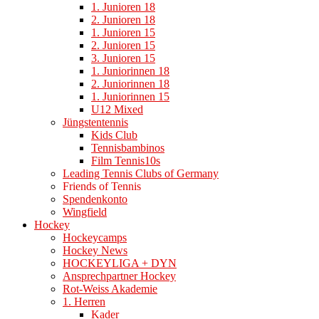
1. Junioren 18
2. Junioren 18
1. Junioren 15
2. Junioren 15
3. Junioren 15
1. Juniorinnen 18
2. Juniorinnen 18
1. Juniorinnen 15
U12 Mixed
Jüngstentennis
Kids Club
Tennisbambinos
Film Tennis10s
Leading Tennis Clubs of Germany
Friends of Tennis
Spendenkonto
Wingfield
Hockey
Hockeycamps
Hockey News
HOCKEYLIGA + DYN
Ansprechpartner Hockey
Rot-Weiss Akademie
1. Herren
Kader