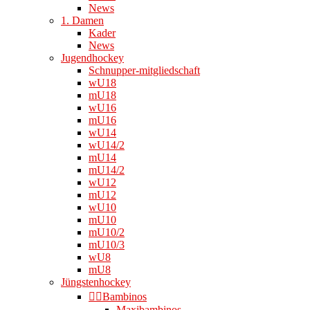
News
1. Damen
Kader
News
Jugendhockey
Schnupper-mitgliedschaft
wU18
mU18
wU16
mU16
wU14
wU14/2
mU14
mU14/2
wU12
mU12
wU10
mU10
mU10/2
mU10/3
wU8
mU8
Jüngstenhockey
👉🏻Bambinos
Maxibambinos