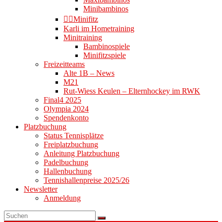
Minibambinos
👉🏻Minifitz
Karli im Hometraining
Minitraining
Bambinospiele
Minifitzspiele
Freizeitteams
Alte 1B – News
M21
Rut-Wiess Keulen – Elternhockey im RWK
Final4 2025
Olympia 2024
Spendenkonto
Platzbuchung
Status Tennisplätze
Freiplatzbuchung
Anleitung Platzbuchung
Padelbuchung
Hallenbuchung
Tennishallenpreise 2025/26
Newsletter
Anmeldung