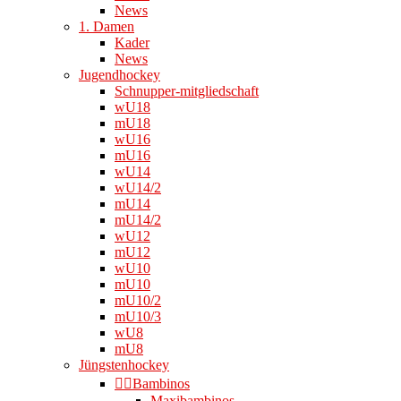
News
1. Damen
Kader
News
Jugendhockey
Schnupper-mitgliedschaft
wU18
mU18
wU16
mU16
wU14
wU14/2
mU14
mU14/2
wU12
mU12
wU10
mU10
mU10/2
mU10/3
wU8
mU8
Jüngstenhockey
👉🏻Bambinos
Maxibambinos