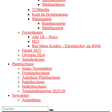
Minibambinos
👉🏻Minifitz
Karli im Hometraining
Minitraining
Bambinospiele
Minifitzspiele
Freizeitteams
Alte 1B – News
M21
Rut-Wiess Keulen – Elternhockey im RWK
Final4 2025
Olympia 2024
Spendenkonto
Platzbuchung
Status Tennisplätze
Freiplatzbuchung
Anleitung Platzbuchung
Padelbuchung
Hallenbuchung
Tennishallenpreise 2025/26
Newsletter
Anmeldung