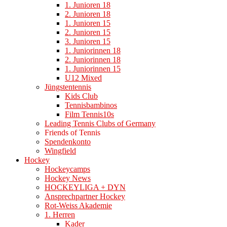
1. Junioren 18
2. Junioren 18
1. Junioren 15
2. Junioren 15
3. Junioren 15
1. Juniorinnen 18
2. Juniorinnen 18
1. Juniorinnen 15
U12 Mixed
Jüngstentennis
Kids Club
Tennisbambinos
Film Tennis10s
Leading Tennis Clubs of Germany
Friends of Tennis
Spendenkonto
Wingfield
Hockey
Hockeycamps
Hockey News
HOCKEYLIGA + DYN
Ansprechpartner Hockey
Rot-Weiss Akademie
1. Herren
Kader