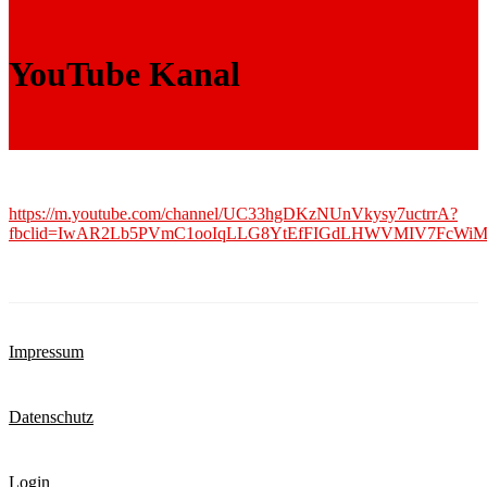
YouTube Kanal
https://m.youtube.com/channel/UC33hgDKzNUnVkysy7uctrrA?
fbclid=IwAR2Lb5PVmC1ooIqLLG8YtEfFIGdLHWVMIV7FcWi
Impressum
Datenschutz
Login