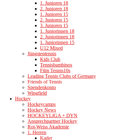
1. Junioren 18
2. Junioren 18
1. Junioren 15
2. Junioren 15
3. Junioren 15
1. Juniorinnen 18
2. Juniorinnen 18
1. Juniorinnen 15
U12 Mixed
Jüngstentennis
Kids Club
Tennisbambinos
Film Tennis10s
Leading Tennis Clubs of Germany
Friends of Tennis
Spendenkonto
Wingfield
Hockey
Hockeycamps
Hockey News
HOCKEYLIGA + DYN
Ansprechpartner Hockey
Rot-Weiss Akademie
1. Herren
Kader