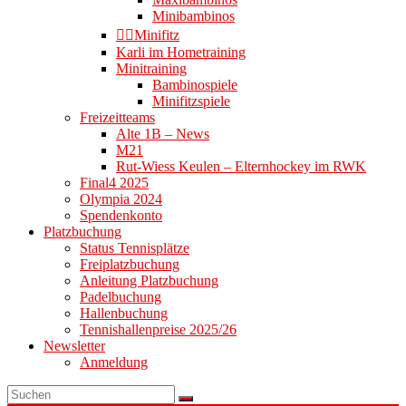
Minibambinos
👉🏻Minifitz
Karli im Hometraining
Minitraining
Bambinospiele
Minifitzspiele
Freizeitteams
Alte 1B – News
M21
Rut-Wiess Keulen – Elternhockey im RWK
Final4 2025
Olympia 2024
Spendenkonto
Platzbuchung
Status Tennisplätze
Freiplatzbuchung
Anleitung Platzbuchung
Padelbuchung
Hallenbuchung
Tennishallenpreise 2025/26
Newsletter
Anmeldung