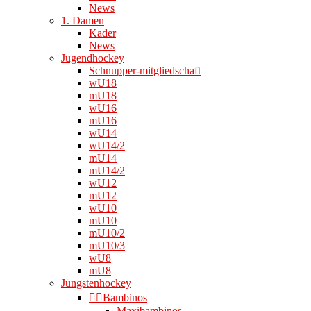
News
1. Damen
Kader
News
Jugendhockey
Schnupper-mitgliedschaft
wU18
mU18
wU16
mU16
wU14
wU14/2
mU14
mU14/2
wU12
mU12
wU10
mU10
mU10/2
mU10/3
wU8
mU8
Jüngstenhockey
👉🏻Bambinos
Maxibambinos