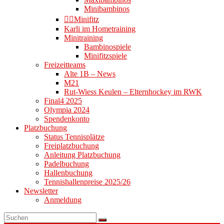
Minibambinos
👉🏻Minifitz
Karli im Hometraining
Minitraining
Bambinospiele
Minifitzspiele
Freizeitteams
Alte 1B – News
M21
Rut-Wiess Keulen – Elternhockey im RWK
Final4 2025
Olympia 2024
Spendenkonto
Platzbuchung
Status Tennisplätze
Freiplatzbuchung
Anleitung Platzbuchung
Padelbuchung
Hallenbuchung
Tennishallenpreise 2025/26
Newsletter
Anmeldung