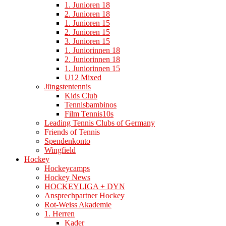
1. Junioren 18
2. Junioren 18
1. Junioren 15
2. Junioren 15
3. Junioren 15
1. Juniorinnen 18
2. Juniorinnen 18
1. Juniorinnen 15
U12 Mixed
Jüngstentennis
Kids Club
Tennisbambinos
Film Tennis10s
Leading Tennis Clubs of Germany
Friends of Tennis
Spendenkonto
Wingfield
Hockey
Hockeycamps
Hockey News
HOCKEYLIGA + DYN
Ansprechpartner Hockey
Rot-Weiss Akademie
1. Herren
Kader