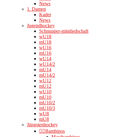
News
1. Damen
Kader
News
Jugendhockey
Schnupper-mitgliedschaft
wU18
mU18
wU16
mU16
wU14
wU14/2
mU14
mU14/2
wU12
mU12
wU10
mU10
mU10/2
mU10/3
wU8
mU8
Jüngstenhockey
👉🏻Bambinos
Maxibambinos