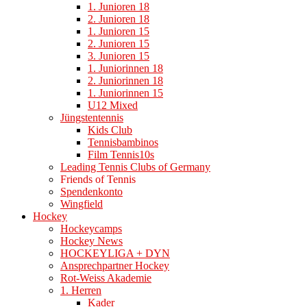
1. Junioren 18
2. Junioren 18
1. Junioren 15
2. Junioren 15
3. Junioren 15
1. Juniorinnen 18
2. Juniorinnen 18
1. Juniorinnen 15
U12 Mixed
Jüngstentennis
Kids Club
Tennisbambinos
Film Tennis10s
Leading Tennis Clubs of Germany
Friends of Tennis
Spendenkonto
Wingfield
Hockey
Hockeycamps
Hockey News
HOCKEYLIGA + DYN
Ansprechpartner Hockey
Rot-Weiss Akademie
1. Herren
Kader