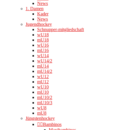
News
1. Damen
Kader
News
Jugendhockey
Schnupper-mitgliedschaft
wU18
mU18
wU16
mU16
wU14
wU14/2
mU14
mU14/2
wU12
mU12
wU10
mU10
mU10/2
mU10/3
wU8
mU8
Jüngstenhockey
👉🏻Bambinos
Maxibambinos