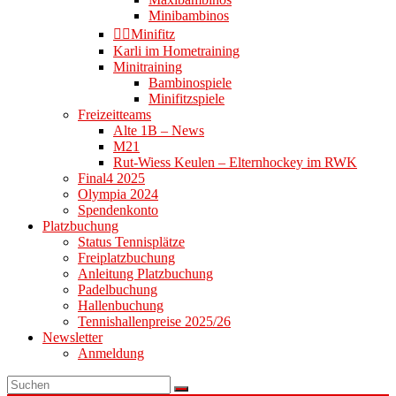
Minibambinos
👉🏻Minifitz
Karli im Hometraining
Minitraining
Bambinospiele
Minifitzspiele
Freizeitteams
Alte 1B – News
M21
Rut-Wiess Keulen – Elternhockey im RWK
Final4 2025
Olympia 2024
Spendenkonto
Platzbuchung
Status Tennisplätze
Freiplatzbuchung
Anleitung Platzbuchung
Padelbuchung
Hallenbuchung
Tennishallenpreise 2025/26
Newsletter
Anmeldung