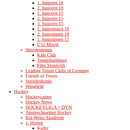
1. Junioren 18
2. Junioren 18
1. Junioren 15
2. Junioren 15
3. Junioren 15
1. Juniorinnen 18
2. Juniorinnen 18
1. Juniorinnen 15
U12 Mixed
Jüngstentennis
Kids Club
Tennisbambinos
Film Tennis10s
Leading Tennis Clubs of Germany
Friends of Tennis
Spendenkonto
Wingfield
Hockey
Hockeycamps
Hockey News
HOCKEYLIGA + DYN
Ansprechpartner Hockey
Rot-Weiss Akademie
1. Herren
Kader