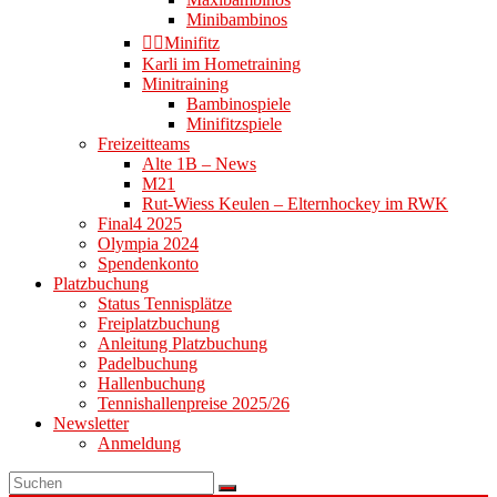
Minibambinos
👉🏻Minifitz
Karli im Hometraining
Minitraining
Bambinospiele
Minifitzspiele
Freizeitteams
Alte 1B – News
M21
Rut-Wiess Keulen – Elternhockey im RWK
Final4 2025
Olympia 2024
Spendenkonto
Platzbuchung
Status Tennisplätze
Freiplatzbuchung
Anleitung Platzbuchung
Padelbuchung
Hallenbuchung
Tennishallenpreise 2025/26
Newsletter
Anmeldung