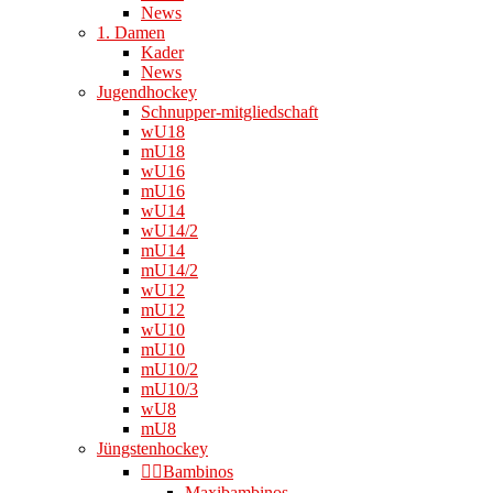
News
1. Damen
Kader
News
Jugendhockey
Schnupper-mitgliedschaft
wU18
mU18
wU16
mU16
wU14
wU14/2
mU14
mU14/2
wU12
mU12
wU10
mU10
mU10/2
mU10/3
wU8
mU8
Jüngstenhockey
👉🏻Bambinos
Maxibambinos