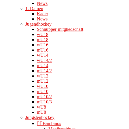
News
1. Damen
Kader
News
Jugendhockey
Schnupper-mitgliedschaft
wU18
mU18
wU16
mU16
wU14
wU14/2
mU14
mU14/2
wU12
mU12
wU10
mU10
mU10/2
mU10/3
wU8
mU8
Jüngstenhockey
👉🏻Bambinos
Maxibambinos