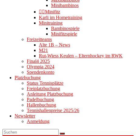
Minibambinos
👉🏻Minifitz
Karli im Hometraining
Minitraining
Bambinospiele
Minifitzspiele
Freizeitteams
Alte 1B – News
M21
Rut-Wiess Keulen – Elternhockey im RWK
Final4 2025
Olympia 2024
Spendenkonto
Platzbuchung
Status Tennisplätze
Freiplatzbuchung
Anleitung Platzbuchung
Padelbuchung
Hallenbuchung
Tennishallenpreise 2025/26
Newsletter
Anmeldung