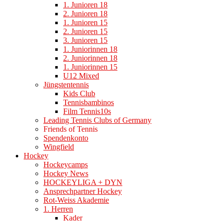
1. Junioren 18
2. Junioren 18
1. Junioren 15
2. Junioren 15
3. Junioren 15
1. Juniorinnen 18
2. Juniorinnen 18
1. Juniorinnen 15
U12 Mixed
Jüngstentennis
Kids Club
Tennisbambinos
Film Tennis10s
Leading Tennis Clubs of Germany
Friends of Tennis
Spendenkonto
Wingfield
Hockey
Hockeycamps
Hockey News
HOCKEYLIGA + DYN
Ansprechpartner Hockey
Rot-Weiss Akademie
1. Herren
Kader