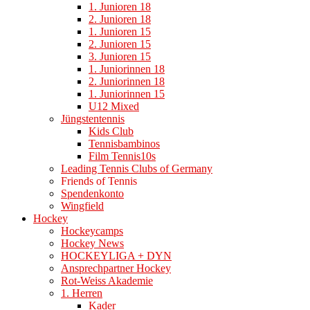
1. Junioren 18
2. Junioren 18
1. Junioren 15
2. Junioren 15
3. Junioren 15
1. Juniorinnen 18
2. Juniorinnen 18
1. Juniorinnen 15
U12 Mixed
Jüngstentennis
Kids Club
Tennisbambinos
Film Tennis10s
Leading Tennis Clubs of Germany
Friends of Tennis
Spendenkonto
Wingfield
Hockey
Hockeycamps
Hockey News
HOCKEYLIGA + DYN
Ansprechpartner Hockey
Rot-Weiss Akademie
1. Herren
Kader