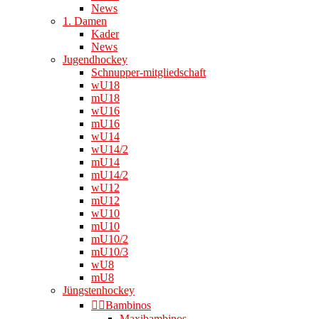
News
1. Damen
Kader
News
Jugendhockey
Schnupper-mitgliedschaft
wU18
mU18
wU16
mU16
wU14
wU14/2
mU14
mU14/2
wU12
mU12
wU10
mU10
mU10/2
mU10/3
wU8
mU8
Jüngstenhockey
👉🏻Bambinos
Maxibambinos