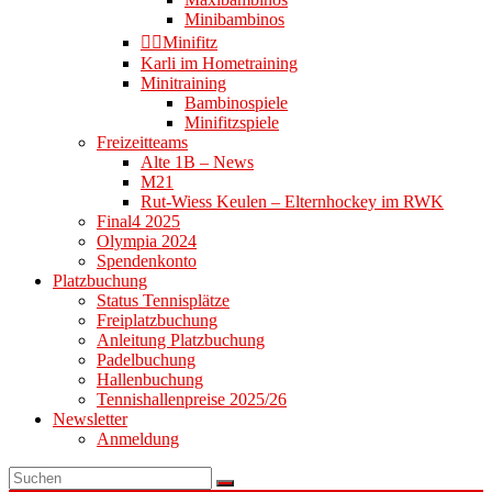
Minibambinos
👉🏻Minifitz
Karli im Hometraining
Minitraining
Bambinospiele
Minifitzspiele
Freizeitteams
Alte 1B – News
M21
Rut-Wiess Keulen – Elternhockey im RWK
Final4 2025
Olympia 2024
Spendenkonto
Platzbuchung
Status Tennisplätze
Freiplatzbuchung
Anleitung Platzbuchung
Padelbuchung
Hallenbuchung
Tennishallenpreise 2025/26
Newsletter
Anmeldung