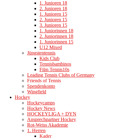
1. Junioren 18
2. Junioren 18
1. Junioren 15
2. Junioren 15
3. Junioren 15
1. Juniorinnen 18
2. Juniorinnen 18
1. Juniorinnen 15
U12 Mixed
Jüngstentennis
Kids Club
Tennisbambinos
Film Tennis10s
Leading Tennis Clubs of Germany
Friends of Tennis
Spendenkonto
Wingfield
Hockey
Hockeycamps
Hockey News
HOCKEYLIGA + DYN
Ansprechpartner Hockey
Rot-Weiss Akademie
1. Herren
Kader