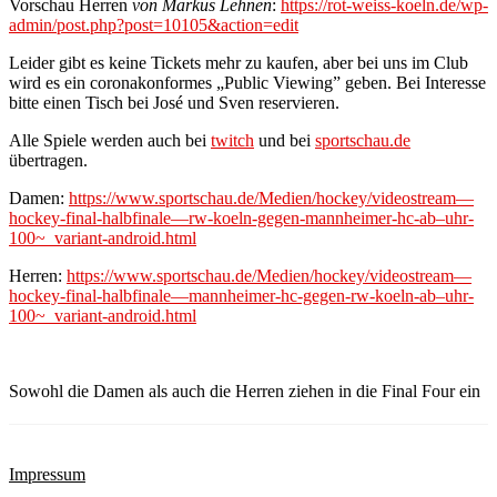
Vorschau Herren
von Markus Lehnen
:
https://rot-weiss-koeln.de/wp-
admin/post.php?post=10105&action=edit
Leider gibt es keine Tickets mehr zu kaufen, aber bei uns im Club
wird es ein coronakonformes „Public Viewing” geben. Bei Interesse
bitte einen Tisch bei José und Sven reservieren.
Alle Spiele werden auch bei
twitch
und bei
sportschau.de
übertragen.
Damen:
https://www.sportschau.de/Medien/hockey/videostream—
hockey-final-halbfinale—rw-koeln-gegen-mannheimer-hc-ab–uhr-
100~_variant-android.html
Herren:
https://www.sportschau.de/Medien/hockey/videostream—
hockey-final-halbfinale—mannheimer-hc-gegen-rw-koeln-ab–uhr-
100~_variant-android.html
Sowohl die Damen als auch die Herren ziehen in die Final Four ein
Impressum