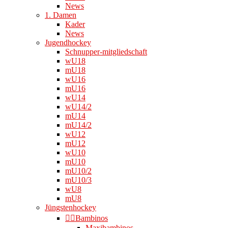
News
1. Damen
Kader
News
Jugendhockey
Schnupper-mitgliedschaft
wU18
mU18
wU16
mU16
wU14
wU14/2
mU14
mU14/2
wU12
mU12
wU10
mU10
mU10/2
mU10/3
wU8
mU8
Jüngstenhockey
👉🏻Bambinos
Maxibambinos