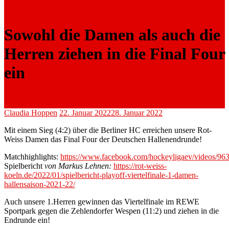
Sowohl die Damen als auch die
Herren ziehen in die Final Four
ein
Claudia Hoppen
22. Januar 2022
28. Januar 2022
Mit einem Sieg (4:2) über die Berliner HC erreichen unsere Rot-
Weiss Damen das Final Four der Deutschen Hallenendrunde!
Matchhighlights:
https://www.facebook.com/hockeyligaev/videos/9
Spielbericht
von Markus Lehnen:
https://rot-weiss-
koeln.de/2022/01/spielbericht-playoff-viertelfinale-1-damen-
hallensaison-2021-22/
Auch unsere 1.Herren gewinnen das Viertelfinale im REWE
Sportpark gegen die Zehlendorfer Wespen (11:2) und ziehen in die
Endrunde ein!