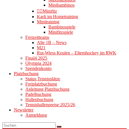
Minibambinos
👉🏻Minifitz
Karli im Hometraining
Minitraining
Bambinospiele
Minifitzspiele
Freizeitteams
Alte 1B – News
M21
Rut-Wiess Keulen – Elternhockey im RWK
Final4 2025
Olympia 2024
Spendenkonto
Platzbuchung
Status Tennisplätze
Freiplatzbuchung
Anleitung Platzbuchung
Padelbuchung
Hallenbuchung
Tennishallenpreise 2025/26
Newsletter
Anmeldung