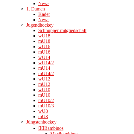
News
1. Damen
Kader
News
Jugendhockey
Schnupper-mitgliedschaft
wU18
mU18
wU16
mU16
wU14
wU14/2
mU14
mU14/2
wU12
mU12
wU10
mU10
mU10/2
mU10/3
wU8
mU8
Jüngstenhockey
👉🏻Bambinos
Maxibambinos