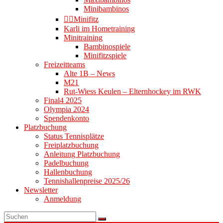
Minibambinos
👉🏻Minifitz
Karli im Hometraining
Minitraining
Bambinospiele
Minifitzspiele
Freizeitteams
Alte 1B – News
M21
Rut-Wiess Keulen – Elternhockey im RWK
Final4 2025
Olympia 2024
Spendenkonto
Platzbuchung
Status Tennisplätze
Freiplatzbuchung
Anleitung Platzbuchung
Padelbuchung
Hallenbuchung
Tennishallenpreise 2025/26
Newsletter
Anmeldung