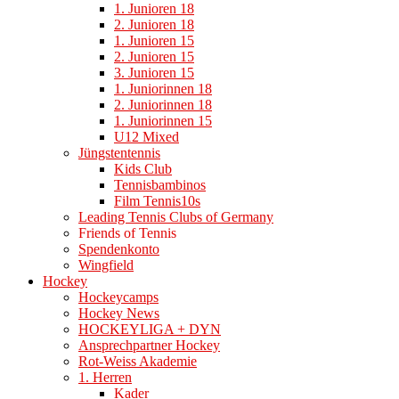
1. Junioren 18
2. Junioren 18
1. Junioren 15
2. Junioren 15
3. Junioren 15
1. Juniorinnen 18
2. Juniorinnen 18
1. Juniorinnen 15
U12 Mixed
Jüngstentennis
Kids Club
Tennisbambinos
Film Tennis10s
Leading Tennis Clubs of Germany
Friends of Tennis
Spendenkonto
Wingfield
Hockey
Hockeycamps
Hockey News
HOCKEYLIGA + DYN
Ansprechpartner Hockey
Rot-Weiss Akademie
1. Herren
Kader