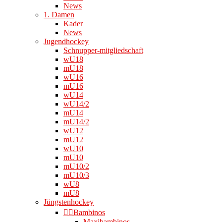
News
1. Damen
Kader
News
Jugendhockey
Schnupper-mitgliedschaft
wU18
mU18
wU16
mU16
wU14
wU14/2
mU14
mU14/2
wU12
mU12
wU10
mU10
mU10/2
mU10/3
wU8
mU8
Jüngstenhockey
👉🏻Bambinos
Maxibambinos