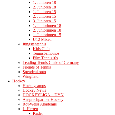
1. Junioren 18
2. Junioren 18
1. Junioren 15
2. Junioren 15
3. Junioren 15
1. Juniorinnen 18
2. Juniorinnen 18
1. Juniorinnen 15
U12 Mixed
Jüngstentennis
Kids Club
Tennisbambinos
Film Tennis10s
Leading Tennis Clubs of Germany
Friends of Tennis
Spendenkonto
Wingfield
Hockey
Hockeycamps
Hockey News
HOCKEYLIGA + DYN
Ansprechpartner Hockey
Rot-Weiss Akademie
1. Herren
Kader