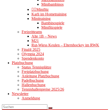
Minibambinos
👉🏻Minifitz
Karli im Hometraining
Minitraining
Bambinospiele
Minifitzspiele
Freizeitteams
Alte 1B – News
M21
Rut-Wiess Keulen – Elternhockey im RWK
Final4 2025
Olympia 2024
Spendenkonto
Platzbuchung
Status Tennisplätze
Freiplatzbuchung
Anleitung Platzbuchung
Padelbuchung
Hallenbuchung
Tennishallenpreise 2025/26
Newsletter
Anmeldung