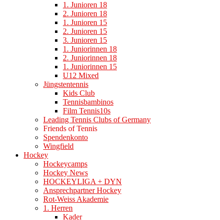
1. Junioren 18
2. Junioren 18
1. Junioren 15
2. Junioren 15
3. Junioren 15
1. Juniorinnen 18
2. Juniorinnen 18
1. Juniorinnen 15
U12 Mixed
Jüngstentennis
Kids Club
Tennisbambinos
Film Tennis10s
Leading Tennis Clubs of Germany
Friends of Tennis
Spendenkonto
Wingfield
Hockey
Hockeycamps
Hockey News
HOCKEYLIGA + DYN
Ansprechpartner Hockey
Rot-Weiss Akademie
1. Herren
Kader