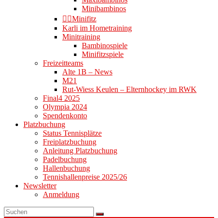
Minibambinos
👉🏻Minifitz
Karli im Hometraining
Minitraining
Bambinospiele
Minifitzspiele
Freizeitteams
Alte 1B – News
M21
Rut-Wiess Keulen – Elternhockey im RWK
Final4 2025
Olympia 2024
Spendenkonto
Platzbuchung
Status Tennisplätze
Freiplatzbuchung
Anleitung Platzbuchung
Padelbuchung
Hallenbuchung
Tennishallenpreise 2025/26
Newsletter
Anmeldung