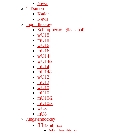
News
1. Damen
Kader
News
Jugendhockey
Schnupper-mitgliedschaft
wU18
mU18
wU16
mU16
wU14
wU14/2
mU14
mU14/2
wU12
mU12
wU10
mU10
mU10/2
mU10/3
wU8
mU8
Jüngstenhockey
👉🏻Bambinos
Maxibambinos