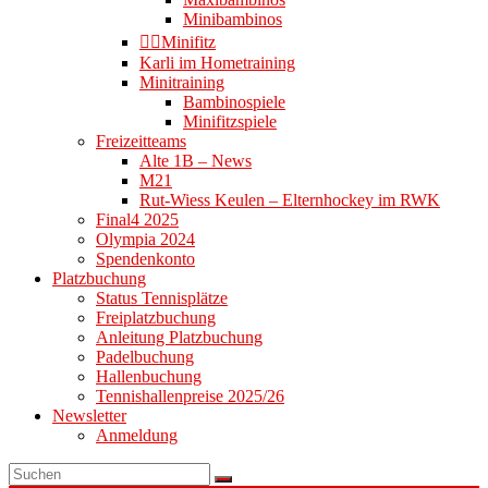
Minibambinos
👉🏻Minifitz
Karli im Hometraining
Minitraining
Bambinospiele
Minifitzspiele
Freizeitteams
Alte 1B – News
M21
Rut-Wiess Keulen – Elternhockey im RWK
Final4 2025
Olympia 2024
Spendenkonto
Platzbuchung
Status Tennisplätze
Freiplatzbuchung
Anleitung Platzbuchung
Padelbuchung
Hallenbuchung
Tennishallenpreise 2025/26
Newsletter
Anmeldung