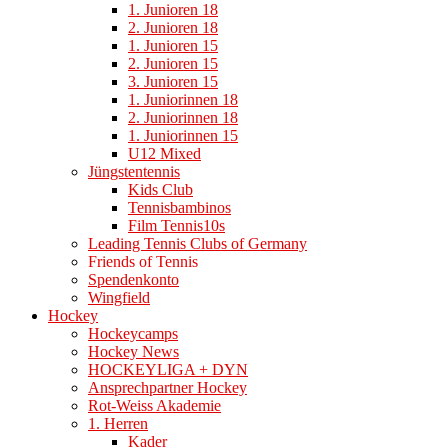
1. Junioren 18
2. Junioren 18
1. Junioren 15
2. Junioren 15
3. Junioren 15
1. Juniorinnen 18
2. Juniorinnen 18
1. Juniorinnen 15
U12 Mixed
Jüngstentennis
Kids Club
Tennisbambinos
Film Tennis10s
Leading Tennis Clubs of Germany
Friends of Tennis
Spendenkonto
Wingfield
Hockey
Hockeycamps
Hockey News
HOCKEYLIGA + DYN
Ansprechpartner Hockey
Rot-Weiss Akademie
1. Herren
Kader