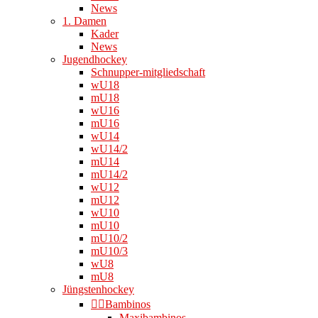
News
1. Damen
Kader
News
Jugendhockey
Schnupper-mitgliedschaft
wU18
mU18
wU16
mU16
wU14
wU14/2
mU14
mU14/2
wU12
mU12
wU10
mU10
mU10/2
mU10/3
wU8
mU8
Jüngstenhockey
👉🏻Bambinos
Maxibambinos