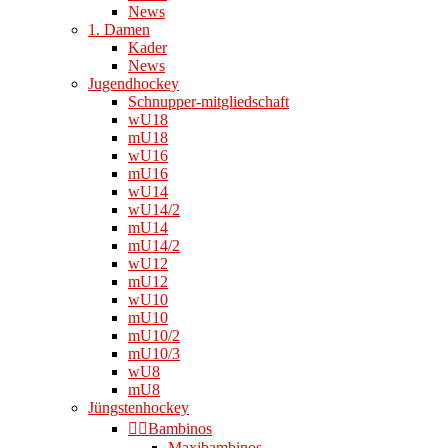
News
1. Damen
Kader
News
Jugendhockey
Schnupper-mitgliedschaft
wU18
mU18
wU16
mU16
wU14
wU14/2
mU14
mU14/2
wU12
mU12
wU10
mU10
mU10/2
mU10/3
wU8
mU8
Jüngstenhockey
👉🏻Bambinos
Maxibambinos