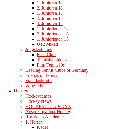
1. Junioren 18
2. Junioren 18
1. Junioren 15
2. Junioren 15
3. Junioren 15
1. Juniorinnen 18
2. Juniorinnen 18
1. Juniorinnen 15
U12 Mixed
Jüngstentennis
Kids Club
Tennisbambinos
Film Tennis10s
Leading Tennis Clubs of Germany
Friends of Tennis
Spendenkonto
Wingfield
Hockey
Hockeycamps
Hockey News
HOCKEYLIGA + DYN
Ansprechpartner Hockey
Rot-Weiss Akademie
1. Herren
Kader