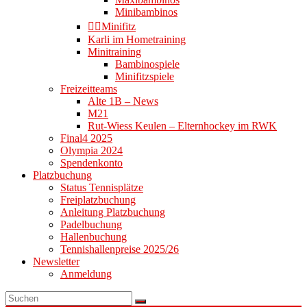
Minibambinos
👉🏻Minifitz
Karli im Hometraining
Minitraining
Bambinospiele
Minifitzspiele
Freizeitteams
Alte 1B – News
M21
Rut-Wiess Keulen – Elternhockey im RWK
Final4 2025
Olympia 2024
Spendenkonto
Platzbuchung
Status Tennisplätze
Freiplatzbuchung
Anleitung Platzbuchung
Padelbuchung
Hallenbuchung
Tennishallenpreise 2025/26
Newsletter
Anmeldung