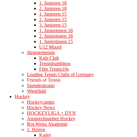
1. Junioren 18
2. Junioren 18
1. Junioren 15
2. Junioren 15
3. Junioren 15
1. Juniorinnen 18
2. Juniorinnen 18
1. Juniorinnen 15
U12 Mixed
Jüngstentennis
Kids Club
Tennisbambinos
Film Tennis10s
Leading Tennis Clubs of Germany
Friends of Tennis
Spendenkonto
Wingfield
Hockey
Hockeycamps
Hockey News
HOCKEYLIGA + DYN
Ansprechpartner Hockey
Rot-Weiss Akademie
1. Herren
Kader