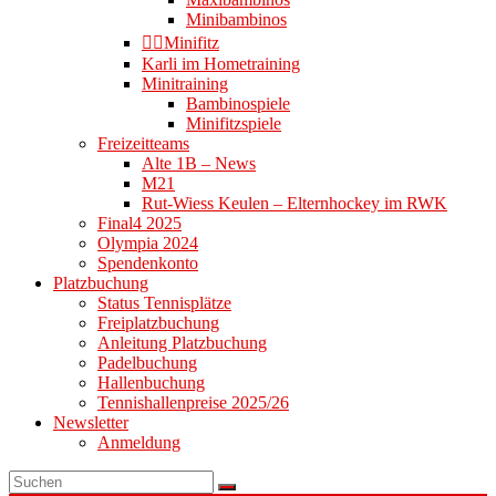
Minibambinos
👉🏻Minifitz
Karli im Hometraining
Minitraining
Bambinospiele
Minifitzspiele
Freizeitteams
Alte 1B – News
M21
Rut-Wiess Keulen – Elternhockey im RWK
Final4 2025
Olympia 2024
Spendenkonto
Platzbuchung
Status Tennisplätze
Freiplatzbuchung
Anleitung Platzbuchung
Padelbuchung
Hallenbuchung
Tennishallenpreise 2025/26
Newsletter
Anmeldung