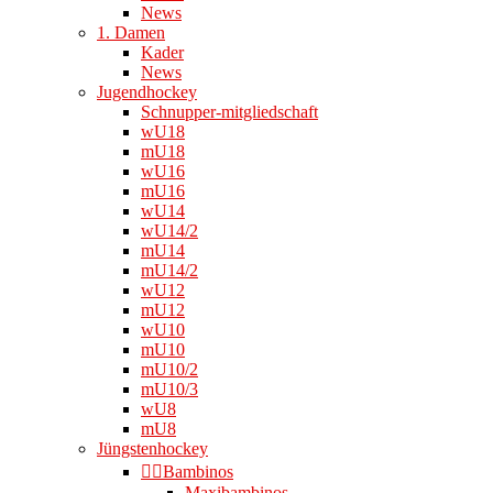
News
1. Damen
Kader
News
Jugendhockey
Schnupper-mitgliedschaft
wU18
mU18
wU16
mU16
wU14
wU14/2
mU14
mU14/2
wU12
mU12
wU10
mU10
mU10/2
mU10/3
wU8
mU8
Jüngstenhockey
👉🏻Bambinos
Maxibambinos