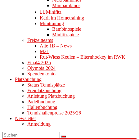
Minibambinos
👉🏻Minifitz
Karli im Hometraining
Minitraining
Bambinospiele
Minifitzspiele
Freizeitteams
Alte 1B – News
M21
Rut-Wiess Keulen – Elternhockey im RWK
Final4 2025
Olympia 2024
Spendenkonto
Platzbuchung
Status Tennisplätze
Freiplatzbuchung
Anleitung Platzbuchung
Padelbuchung
Hallenbuchung
Tennishallenpreise 2025/26
Newsletter
Anmeldung