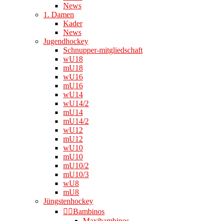
News
1. Damen
Kader
News
Jugendhockey
Schnupper-mitgliedschaft
wU18
mU18
wU16
mU16
wU14
wU14/2
mU14
mU14/2
wU12
mU12
wU10
mU10
mU10/2
mU10/3
wU8
mU8
Jüngstenhockey
👉🏻Bambinos
Maxibambinos