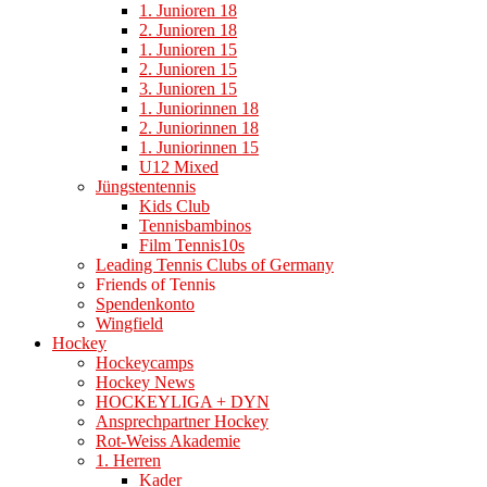
1. Junioren 18
2. Junioren 18
1. Junioren 15
2. Junioren 15
3. Junioren 15
1. Juniorinnen 18
2. Juniorinnen 18
1. Juniorinnen 15
U12 Mixed
Jüngstentennis
Kids Club
Tennisbambinos
Film Tennis10s
Leading Tennis Clubs of Germany
Friends of Tennis
Spendenkonto
Wingfield
Hockey
Hockeycamps
Hockey News
HOCKEYLIGA + DYN
Ansprechpartner Hockey
Rot-Weiss Akademie
1. Herren
Kader