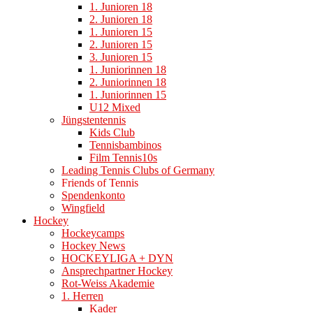
1. Junioren 18
2. Junioren 18
1. Junioren 15
2. Junioren 15
3. Junioren 15
1. Juniorinnen 18
2. Juniorinnen 18
1. Juniorinnen 15
U12 Mixed
Jüngstentennis
Kids Club
Tennisbambinos
Film Tennis10s
Leading Tennis Clubs of Germany
Friends of Tennis
Spendenkonto
Wingfield
Hockey
Hockeycamps
Hockey News
HOCKEYLIGA + DYN
Ansprechpartner Hockey
Rot-Weiss Akademie
1. Herren
Kader