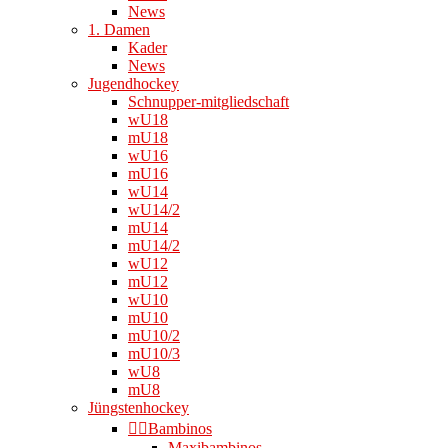
News
1. Damen
Kader
News
Jugendhockey
Schnupper-mitgliedschaft
wU18
mU18
wU16
mU16
wU14
wU14/2
mU14
mU14/2
wU12
mU12
wU10
mU10
mU10/2
mU10/3
wU8
mU8
Jüngstenhockey
👉🏻Bambinos
Maxibambinos