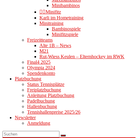
Minibambinos
👉🏻Minifitz
Karli im Hometraining
Minitraining
Bambinospiele
Minifitzspiele
Freizeitteams
Alte 1B – News
M21
Rut-Wiess Keulen – Elternhockey im RWK
Final4 2025
Olympia 2024
Spendenkonto
Platzbuchung
Status Tennisplätze
Freiplatzbuchung
Anleitung Platzbuchung
Padelbuchung
Hallenbuchung
Tennishallenpreise 2025/26
Newsletter
Anmeldung