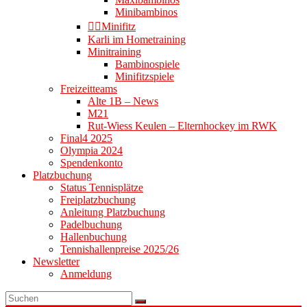
Minibambinos
👉🏻Minifitz
Karli im Hometraining
Minitraining
Bambinospiele
Minifitzspiele
Freizeitteams
Alte 1B – News
M21
Rut-Wiess Keulen – Elternhockey im RWK
Final4 2025
Olympia 2024
Spendenkonto
Platzbuchung
Status Tennisplätze
Freiplatzbuchung
Anleitung Platzbuchung
Padelbuchung
Hallenbuchung
Tennishallenpreise 2025/26
Newsletter
Anmeldung