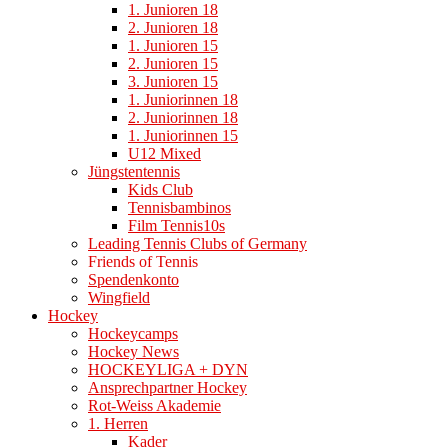
1. Junioren 18
2. Junioren 18
1. Junioren 15
2. Junioren 15
3. Junioren 15
1. Juniorinnen 18
2. Juniorinnen 18
1. Juniorinnen 15
U12 Mixed
Jüngstentennis
Kids Club
Tennisbambinos
Film Tennis10s
Leading Tennis Clubs of Germany
Friends of Tennis
Spendenkonto
Wingfield
Hockey
Hockeycamps
Hockey News
HOCKEYLIGA + DYN
Ansprechpartner Hockey
Rot-Weiss Akademie
1. Herren
Kader