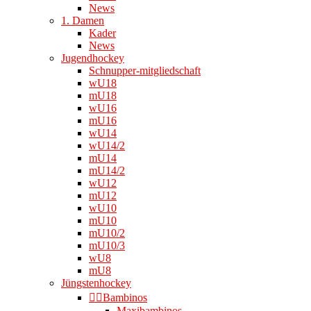
News
1. Damen
Kader
News
Jugendhockey
Schnupper-mitgliedschaft
wU18
mU18
wU16
mU16
wU14
wU14/2
mU14
mU14/2
wU12
mU12
wU10
mU10
mU10/2
mU10/3
wU8
mU8
Jüngstenhockey
👉🏻Bambinos
Maxibambinos