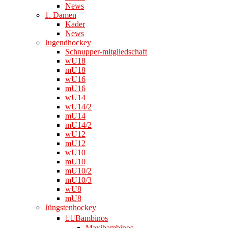
News
1. Damen
Kader
News
Jugendhockey
Schnupper-mitgliedschaft
wU18
mU18
wU16
mU16
wU14
wU14/2
mU14
mU14/2
wU12
mU12
wU10
mU10
mU10/2
mU10/3
wU8
mU8
Jüngstenhockey
👉🏻Bambinos
Maxibambinos