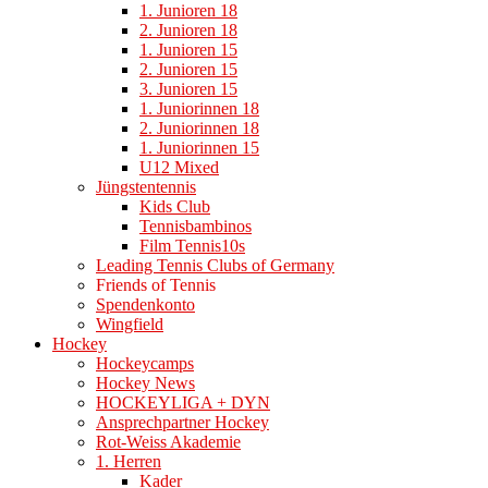
1. Junioren 18
2. Junioren 18
1. Junioren 15
2. Junioren 15
3. Junioren 15
1. Juniorinnen 18
2. Juniorinnen 18
1. Juniorinnen 15
U12 Mixed
Jüngstentennis
Kids Club
Tennisbambinos
Film Tennis10s
Leading Tennis Clubs of Germany
Friends of Tennis
Spendenkonto
Wingfield
Hockey
Hockeycamps
Hockey News
HOCKEYLIGA + DYN
Ansprechpartner Hockey
Rot-Weiss Akademie
1. Herren
Kader