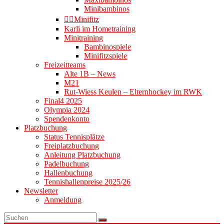
Minibambinos
👉🏻Minifitz
Karli im Hometraining
Minitraining
Bambinospiele
Minifitzspiele
Freizeitteams
Alte 1B – News
M21
Rut-Wiess Keulen – Elternhockey im RWK
Final4 2025
Olympia 2024
Spendenkonto
Platzbuchung
Status Tennisplätze
Freiplatzbuchung
Anleitung Platzbuchung
Padelbuchung
Hallenbuchung
Tennishallenpreise 2025/26
Newsletter
Anmeldung