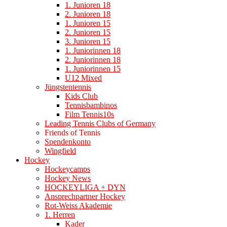
1. Junioren 18
2. Junioren 18
1. Junioren 15
2. Junioren 15
3. Junioren 15
1. Juniorinnen 18
2. Juniorinnen 18
1. Juniorinnen 15
U12 Mixed
Jüngstentennis
Kids Club
Tennisbambinos
Film Tennis10s
Leading Tennis Clubs of Germany
Friends of Tennis
Spendenkonto
Wingfield
Hockey
Hockeycamps
Hockey News
HOCKEYLIGA + DYN
Ansprechpartner Hockey
Rot-Weiss Akademie
1. Herren
Kader