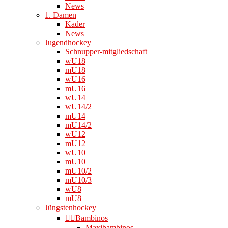
News
1. Damen
Kader
News
Jugendhockey
Schnupper-mitgliedschaft
wU18
mU18
wU16
mU16
wU14
wU14/2
mU14
mU14/2
wU12
mU12
wU10
mU10
mU10/2
mU10/3
wU8
mU8
Jüngstenhockey
👉🏻Bambinos
Maxibambinos