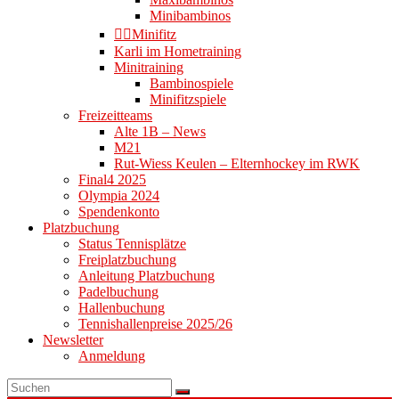
Minibambinos
👉🏻Minifitz
Karli im Hometraining
Minitraining
Bambinospiele
Minifitzspiele
Freizeitteams
Alte 1B – News
M21
Rut-Wiess Keulen – Elternhockey im RWK
Final4 2025
Olympia 2024
Spendenkonto
Platzbuchung
Status Tennisplätze
Freiplatzbuchung
Anleitung Platzbuchung
Padelbuchung
Hallenbuchung
Tennishallenpreise 2025/26
Newsletter
Anmeldung