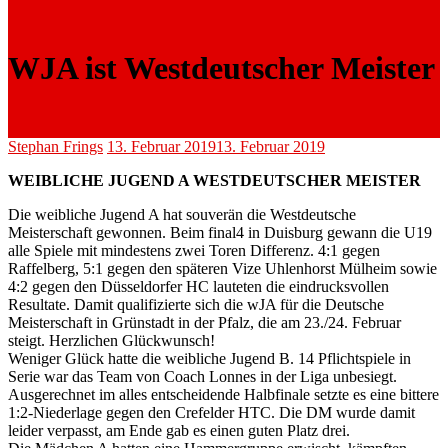
WJA ist Westdeutscher Meister
Stephan Frings
13. Februar 2019
13. Februar 2019
WEIBLICHE JUGEND A WESTDEUTSCHER MEISTER
Die weibliche Jugend A hat souverän die Westdeutsche
Meisterschaft gewonnen. Beim final4 in Duisburg gewann die U19
alle Spiele mit mindestens zwei Toren Differenz. 4:1 gegen
Raffelberg, 5:1 gegen den späteren Vize Uhlenhorst Mülheim sowie
4:2 gegen den Düsseldorfer HC lauteten die eindrucksvollen
Resultate. Damit qualifizierte sich die wJA für die Deutsche
Meisterschaft in Grünstadt in der Pfalz, die am 23./24. Februar
steigt. Herzlichen Glückwunsch!
Weniger Glück hatte die weibliche Jugend B. 14 Pflichtspiele in
Serie war das Team von Coach Lonnes in der Liga unbesiegt.
Ausgerechnet im alles entscheidende Halbfinale setzte es eine bittere
1:2-Niederlage gegen den Crefelder HTC. Die DM wurde damit
leider verpasst, am Ende gab es einen guten Platz drei.