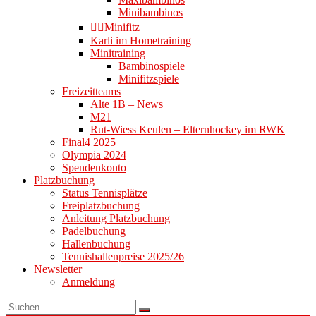
Minibambinos
👉🏻Minifitz
Karli im Hometraining
Minitraining
Bambinospiele
Minifitzspiele
Freizeitteams
Alte 1B – News
M21
Rut-Wiess Keulen – Elternhockey im RWK
Final4 2025
Olympia 2024
Spendenkonto
Platzbuchung
Status Tennisplätze
Freiplatzbuchung
Anleitung Platzbuchung
Padelbuchung
Hallenbuchung
Tennishallenpreise 2025/26
Newsletter
Anmeldung