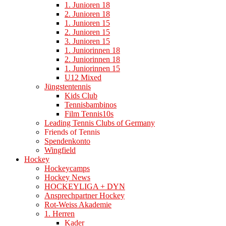
1. Junioren 18
2. Junioren 18
1. Junioren 15
2. Junioren 15
3. Junioren 15
1. Juniorinnen 18
2. Juniorinnen 18
1. Juniorinnen 15
U12 Mixed
Jüngstentennis
Kids Club
Tennisbambinos
Film Tennis10s
Leading Tennis Clubs of Germany
Friends of Tennis
Spendenkonto
Wingfield
Hockey
Hockeycamps
Hockey News
HOCKEYLIGA + DYN
Ansprechpartner Hockey
Rot-Weiss Akademie
1. Herren
Kader