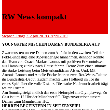
RW News kompakt
Stephan Frings
3. April 2019
3. April 2019
YOUNGSTER MISCHEN DAMEN-BUNDESLIGA AUF
Zwar mussten unsere Damen zum Auftakt in den zweiten Teil der
Feld-Bundesliga eine 0:2-Niederlage hinnehmen, dennoch konnte
das Team von Coach Markus Lonnes mit positiven Erkenntnissen
aus Hamburg zurück nach Hause fahren. Denn: Zum einen stimmte
die starke Leistung beim Meisterkandidaten Alster. Und: Mit
Antonia Lonnes und Amelie Fricke feierten zwei Rot-Weiss-Talente
ihr Bundesliga-Debüt. Zudem machte Lisa Höllriegl im Tor ihr
erstes Spiel über die volle Distanz. Die starke Nachwuchsarbeit trägt
weiter Früchte.
Am Sonntag steigt endlich das erste Heimspiel am Olympiaweg. Zu
Gast ist um 12 Uhr der Münchner SC. Tags zuvor reisen unsere
Damen zum Mannheimer HC.
HERREN BEGEISTERN IN SPITZENSPIEL