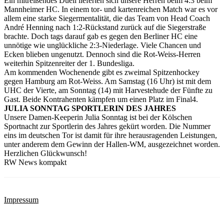
Ein mitreißendes Duell lieferten sich unsere Herren beim 4:3 beim
Mannheimer HC. In einem tor- und kartenreichen Match war es vor
allem eine starke Siegermentalität, die das Team von Head Coach
André Henning nach 1:2-Rückstand zurück auf die Siegerstraße
brachte. Doch tags darauf gab es gegen den Berliner HC eine
unnötige wie unglückliche 2:3-Niederlage. Viele Chancen und
Ecken blieben ungenutzt. Dennoch sind die Rot-Weiss-Herren
weiterhin Spitzenreiter der 1. Bundesliga.
Am kommenden Wochenende gibt es zweimal Spitzenhockey
gegen Hamburg am Rot-Weiss. Am Samstag (16 Uhr) ist mit dem
UHC der Vierte, am Sonntag (14) mit Harvestehude der Fünfte zu
Gast. Beide Kontrahenten kämpfen um einen Platz im Final4.
JULIA SONNTAG SPORTLERIN DES JAHRES
Unsere Damen-Keeperin Julia Sonntag ist bei der Kölschen
Sportnacht zur Sportlerin des Jahres gekürt worden. Die Nummer
eins im deutschen Tor ist damit für ihre herausragenden Leistungen,
unter anderem dem Gewinn der Hallen-WM, ausgezeichnet worden.
Herzlichen Glückwunsch!
RW News kompakt
Impressum