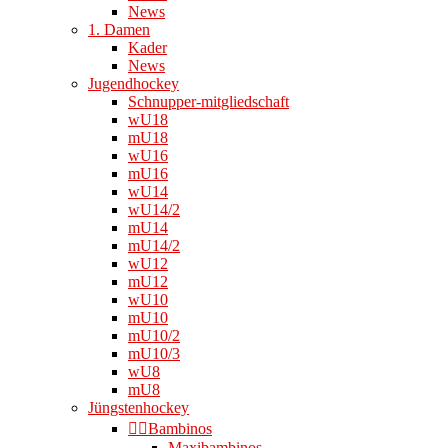
News
1. Damen
Kader
News
Jugendhockey
Schnupper-mitgliedschaft
wU18
mU18
wU16
mU16
wU14
wU14/2
mU14
mU14/2
wU12
mU12
wU10
mU10
mU10/2
mU10/3
wU8
mU8
Jüngstenhockey
👉🏻Bambinos
Maxibambinos