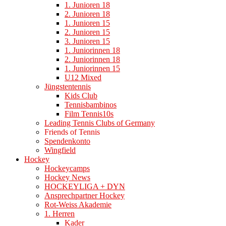
1. Junioren 18
2. Junioren 18
1. Junioren 15
2. Junioren 15
3. Junioren 15
1. Juniorinnen 18
2. Juniorinnen 18
1. Juniorinnen 15
U12 Mixed
Jüngstentennis
Kids Club
Tennisbambinos
Film Tennis10s
Leading Tennis Clubs of Germany
Friends of Tennis
Spendenkonto
Wingfield
Hockey
Hockeycamps
Hockey News
HOCKEYLIGA + DYN
Ansprechpartner Hockey
Rot-Weiss Akademie
1. Herren
Kader