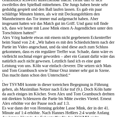
zweifellos den Spielball mitnehmen. Die Jungs haben heute sehr
geduldig gespielt und den Ball laufen lassen. Es gab ein paar
schläfrige Minuten hinten, als wir mit Deckungsfehlern den
Mannheimern das Tor immer mal aufgemacht haben. Aber
insgesamt hatten wir das Match gut im Griff. Und ganz toll finde
ich, dass wir heute mit Lasse Mink einen A-Jugendlichen unter den
Torschützen hatten!“
Alex Vörg haderte etwas mit einem nicht gegebenem Eckentreffer
beim Stand von 2:4: „Wir haben es mit den Schiedsrichtern nach der
Partie im Video angeschaut, und da sind diese auch zum Schluss
gekommen, dass es ein regulärer Treffer war. Schade, dann wäre es
vielleicht nochmal enger geworden – aber ein Garant dafür wäre das
natürlich auch nicht gewesen. Letztlich fand ich es eine gute
Leistung von uns. Köln war einfach cleverer. Die setzen sich Mats
und Tom Grambusch sowie Timur Oruz immer sehr gut in Szene.
Das macht dann schon den Unterschied.“
.
Der TSVMH konnte in dieser torreichen Begegnung in Führung
gehen, als Maximilian Netzer nach Ecke traf (9.). Doch Köln hatte
da auch einiges im Köcher. Sven Alex und Tom Grambusch drehten
mit direkten Schlenzern die Partie bis Mitte zweites Viertel. Erneut
Alex erhöhte vor der Pause noch auf 1:3.
Es war dann der von Henning gelobte Lasse Mink, der in der 41.
Minute auf 1:4 erhöhte. Nach Hannes Heßlers 2:4 wurde Anfang