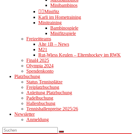
Minibambinos
👉🏻Minifitz
Karli im Hometraining
Minitraining
Bambinospiele
Minifitzspiele
Freizeitteams
Alte 1B – News
M21
Rut-Wiess Keulen – Elternhockey im RWK
Final4 2025
Olympia 2024
Spendenkonto
Platzbuchung
Status Tennisplätze
Freiplatzbuchung
Anleitung Platzbuchung
Padelbuchung
Hallenbuchung
Tennishallenpreise 2025/26
Newsletter
Anmeldung