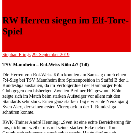
RW Herren siegen im Elf-Tore-
Spiel
Stephan Frings
29. September 2019
TSV Mannheim – Rot-Weiss Köln 4:7 (1:0)
Die Herren von Rot-Weiss Köln konnten am Samstag durch einen
7:4-Sieg bei TSV Mannheim ihre Spitzenposition in Staffel B der 1.
Bundesliga ausbauen, da im Verfolgerduell der Hamburger Polo
Club gegen den bisherigen Zweiten Berliner HC gewann. Köln
zeigte sich im Match beim starken Aufsteiger vor allem mit den
Standards sehr stark. Einen ganz starken Tag erwischte Neuzugang
Sven Alex, der seinen ersten Viererpack in der 1. Bundesliga
schnüren konnte.
RWK-Trainer André Henning: „Sven ist eine echte Bereicherung für
uns, nicht nur weil er uns mit seiner starken Ecke neben Tom
Grambusch schwerer ausrechenbar macht. Heute darf er sich