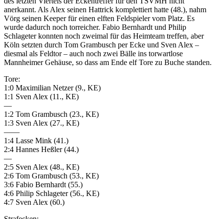
des letzten Viertels der Eckentreffer für den TSVMH nicht
anerkannt. Als Alex seinen Hattrick komplettiert hatte (48.), nahm
Vörg seinen Keeper für einen elften Feldspieler vom Platz. Es
wurde dadurch noch torreicher. Fabio Bernhardt und Philip
Schlageter konnten noch zweimal für das Heimteam treffen, aber
Köln setzten durch Tom Grambusch per Ecke und Sven Alex –
diesmal als Feldtor – auch noch zwei Bälle ins torwartlose
Mannheimer Gehäuse, so dass am Ende elf Tore zu Buche standen.
Tore:
1:0 Maximilian Netzer (9., KE)
1:1 Sven Alex (11., KE)
—
1:2 Tom Grambusch (23., KE)
1:3 Sven Alex (27., KE)
——
1:4 Lasse Mink (41.)
2:4 Hannes Heßler (44.)
—
2:5 Sven Alex (48., KE)
2:6 Tom Grambusch (53., KE)
3:6 Fabio Bernhardt (55.)
4:6 Philip Schlageter (56., KE)
4:7 Sven Alex (60.)
Strafecken: