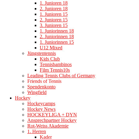
1. Junioren 18
2. Junioren 18
1. Junioren 15
2. Junioren 15
3. Junioren 15
1. Juniorinnen 18
2. Juniorinnen 18
1. Juniorinnen 15
U12 Mixed
Jüngstentennis
Kids Club
Tennisbambinos
Film Tennis10s
Leading Tennis Clubs of Germany
Friends of Tennis
Spendenkonto
Wingfield
Hockey
Hockeycamps
Hockey News
HOCKEYLIGA + DYN
Ansprechpartner Hockey
Rot-Weiss Akademie
1. Herren
Kader