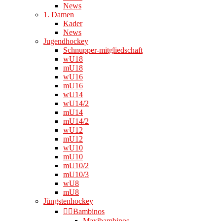
News
1. Damen
Kader
News
Jugendhockey
Schnupper-mitgliedschaft
wU18
mU18
wU16
mU16
wU14
wU14/2
mU14
mU14/2
wU12
mU12
wU10
mU10
mU10/2
mU10/3
wU8
mU8
Jüngstenhockey
👉🏻Bambinos
Maxibambinos