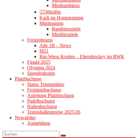
Minibambinos
👉🏻Minifitz
Karli im Hometraining
Minitraining
Bambinospiele
Minifitzspiele
Freizeitteams
Alte 1B – News
M21
Rut-Wiess Keulen – Elternhockey im RWK
Final4 2025
Olympia 2024
Spendenkonto
Platzbuchung
Status Tennisplätze
Freiplatzbuchung
Anleitung Platzbuchung
Padelbuchung
Hallenbuchung
Tennishallenpreise 2025/26
Newsletter
Anmeldung