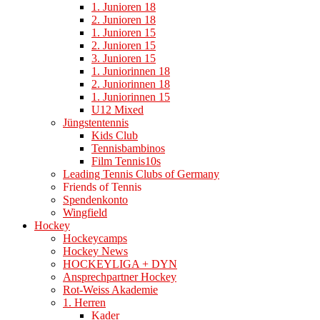
1. Junioren 18
2. Junioren 18
1. Junioren 15
2. Junioren 15
3. Junioren 15
1. Juniorinnen 18
2. Juniorinnen 18
1. Juniorinnen 15
U12 Mixed
Jüngstentennis
Kids Club
Tennisbambinos
Film Tennis10s
Leading Tennis Clubs of Germany
Friends of Tennis
Spendenkonto
Wingfield
Hockey
Hockeycamps
Hockey News
HOCKEYLIGA + DYN
Ansprechpartner Hockey
Rot-Weiss Akademie
1. Herren
Kader