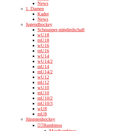
News
1. Damen
Kader
News
Jugendhockey
Schnupper-mitgliedschaft
wU18
mU18
wU16
mU16
wU14
wU14/2
mU14
mU14/2
wU12
mU12
wU10
mU10
mU10/2
mU10/3
wU8
mU8
Jüngstenhockey
👉🏻Bambinos
Maxibambinos