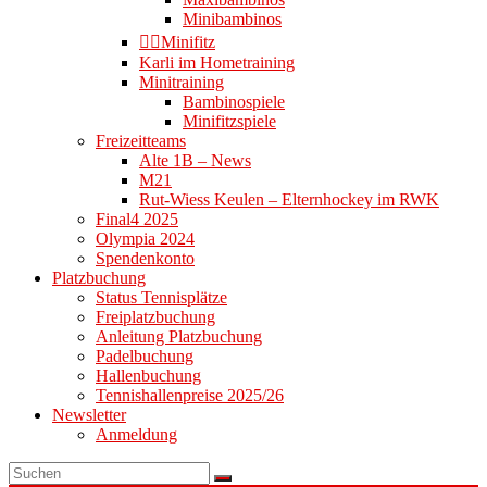
Minibambinos
👉🏻Minifitz
Karli im Hometraining
Minitraining
Bambinospiele
Minifitzspiele
Freizeitteams
Alte 1B – News
M21
Rut-Wiess Keulen – Elternhockey im RWK
Final4 2025
Olympia 2024
Spendenkonto
Platzbuchung
Status Tennisplätze
Freiplatzbuchung
Anleitung Platzbuchung
Padelbuchung
Hallenbuchung
Tennishallenpreise 2025/26
Newsletter
Anmeldung