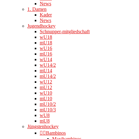
News
1. Damen
Kader
News
Jugendhockey
Schnupper-mitgliedschaft
wU18
mU18
wU16
mU16
wU14
wU14/2
mU14
mU14/2
wU12
mU12
wU10
mU10
mU10/2
mU10/3
wU8
mU8
Jüngstenhockey
👉🏻Bambinos
Maxibambinos