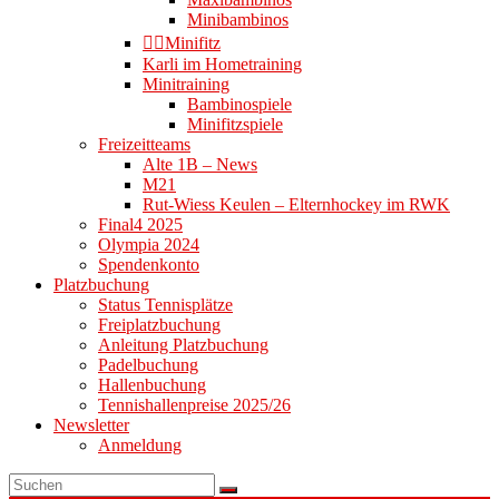
Minibambinos
👉🏻Minifitz
Karli im Hometraining
Minitraining
Bambinospiele
Minifitzspiele
Freizeitteams
Alte 1B – News
M21
Rut-Wiess Keulen – Elternhockey im RWK
Final4 2025
Olympia 2024
Spendenkonto
Platzbuchung
Status Tennisplätze
Freiplatzbuchung
Anleitung Platzbuchung
Padelbuchung
Hallenbuchung
Tennishallenpreise 2025/26
Newsletter
Anmeldung