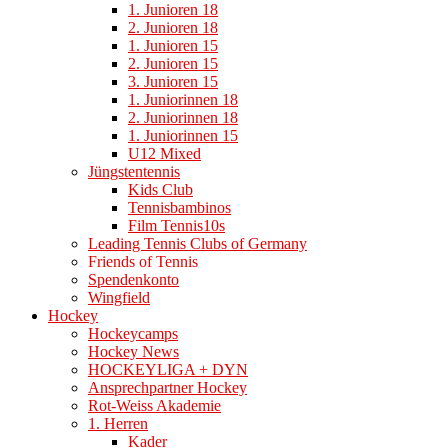
1. Junioren 18
2. Junioren 18
1. Junioren 15
2. Junioren 15
3. Junioren 15
1. Juniorinnen 18
2. Juniorinnen 18
1. Juniorinnen 15
U12 Mixed
Jüngstentennis
Kids Club
Tennisbambinos
Film Tennis10s
Leading Tennis Clubs of Germany
Friends of Tennis
Spendenkonto
Wingfield
Hockey
Hockeycamps
Hockey News
HOCKEYLIGA + DYN
Ansprechpartner Hockey
Rot-Weiss Akademie
1. Herren
Kader