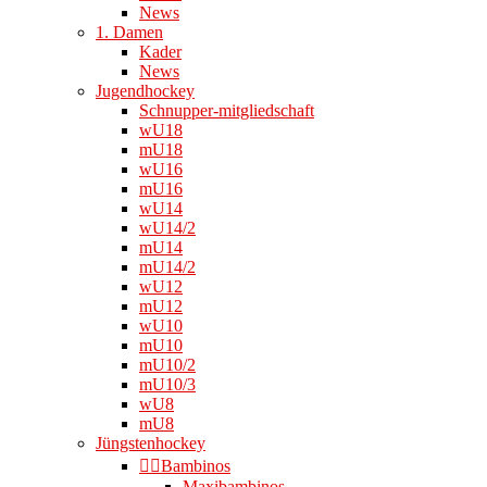
News
1. Damen
Kader
News
Jugendhockey
Schnupper-mitgliedschaft
wU18
mU18
wU16
mU16
wU14
wU14/2
mU14
mU14/2
wU12
mU12
wU10
mU10
mU10/2
mU10/3
wU8
mU8
Jüngstenhockey
👉🏻Bambinos
Maxibambinos