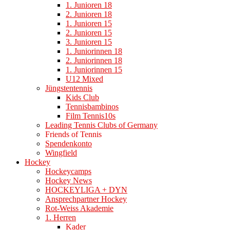
1. Junioren 18
2. Junioren 18
1. Junioren 15
2. Junioren 15
3. Junioren 15
1. Juniorinnen 18
2. Juniorinnen 18
1. Juniorinnen 15
U12 Mixed
Jüngstentennis
Kids Club
Tennisbambinos
Film Tennis10s
Leading Tennis Clubs of Germany
Friends of Tennis
Spendenkonto
Wingfield
Hockey
Hockeycamps
Hockey News
HOCKEYLIGA + DYN
Ansprechpartner Hockey
Rot-Weiss Akademie
1. Herren
Kader