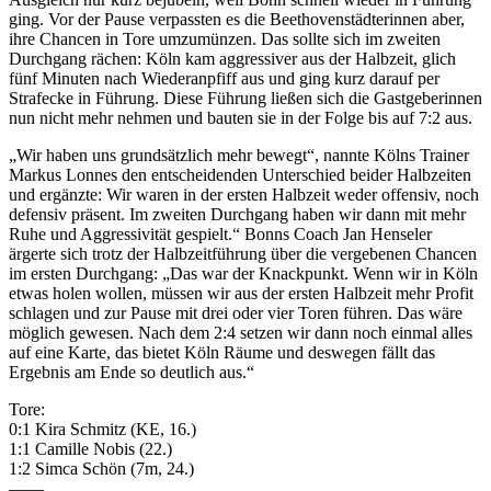
ging. Vor der Pause verpassten es die Beethovenstädterinnen aber,
ihre Chancen in Tore umzumünzen. Das sollte sich im zweiten
Durchgang rächen: Köln kam aggressiver aus der Halbzeit, glich
fünf Minuten nach Wiederanpfiff aus und ging kurz darauf per
Strafecke in Führung. Diese Führung ließen sich die Gastgeberinnen
nun nicht mehr nehmen und bauten sie in der Folge bis auf 7:2 aus.
„Wir haben uns grundsätzlich mehr bewegt“, nannte Kölns Trainer
Markus Lonnes den entscheidenden Unterschied beider Halbzeiten
und ergänzte: Wir waren in der ersten Halbzeit weder offensiv, noch
defensiv präsent. Im zweiten Durchgang haben wir dann mit mehr
Ruhe und Aggressivität gespielt.“ Bonns Coach Jan Henseler
ärgerte sich trotz der Halbzeitführung über die vergebenen Chancen
im ersten Durchgang: „Das war der Knackpunkt. Wenn wir in Köln
etwas holen wollen, müssen wir aus der ersten Halbzeit mehr Profit
schlagen und zur Pause mit drei oder vier Toren führen. Das wäre
möglich gewesen. Nach dem 2:4 setzen wir dann noch einmal alles
auf eine Karte, das bietet Köln Räume und deswegen fällt das
Ergebnis am Ende so deutlich aus.“
Tore:
0:1 Kira Schmitz (KE, 16.)
1:1 Camille Nobis (22.)
1:2 Simca Schön (7m, 24.)
——