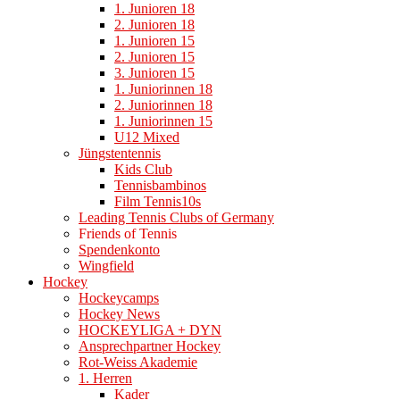
1. Junioren 18
2. Junioren 18
1. Junioren 15
2. Junioren 15
3. Junioren 15
1. Juniorinnen 18
2. Juniorinnen 18
1. Juniorinnen 15
U12 Mixed
Jüngstentennis
Kids Club
Tennisbambinos
Film Tennis10s
Leading Tennis Clubs of Germany
Friends of Tennis
Spendenkonto
Wingfield
Hockey
Hockeycamps
Hockey News
HOCKEYLIGA + DYN
Ansprechpartner Hockey
Rot-Weiss Akademie
1. Herren
Kader