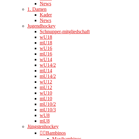
News
1. Damen
Kader
News
Jugendhockey
Schnupper-mitgliedschaft
wU18
mU18
wU16
mU16
wU14
wU14/2
mU14
mU14/2
wU12
mU12
wU10
mU10
mU10/2
mU10/3
wU8
mU8
Jüngstenhockey
👉🏻Bambinos
Maxibambinos