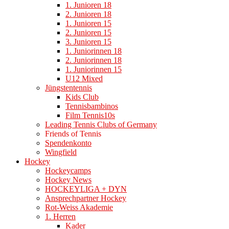
1. Junioren 18
2. Junioren 18
1. Junioren 15
2. Junioren 15
3. Junioren 15
1. Juniorinnen 18
2. Juniorinnen 18
1. Juniorinnen 15
U12 Mixed
Jüngstentennis
Kids Club
Tennisbambinos
Film Tennis10s
Leading Tennis Clubs of Germany
Friends of Tennis
Spendenkonto
Wingfield
Hockey
Hockeycamps
Hockey News
HOCKEYLIGA + DYN
Ansprechpartner Hockey
Rot-Weiss Akademie
1. Herren
Kader