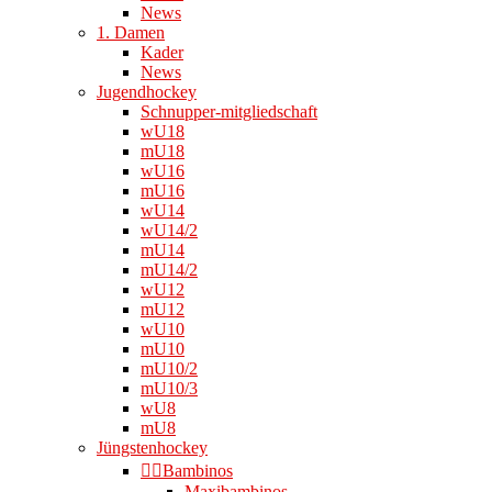
News
1. Damen
Kader
News
Jugendhockey
Schnupper-mitgliedschaft
wU18
mU18
wU16
mU16
wU14
wU14/2
mU14
mU14/2
wU12
mU12
wU10
mU10
mU10/2
mU10/3
wU8
mU8
Jüngstenhockey
👉🏻Bambinos
Maxibambinos