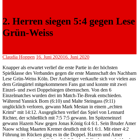
2. Herren siegen 5:4 gegen Lese
Grün-Weiss
Claudia Hoppen
16. Juni 2020
16. Juni 2020
Knapper als erwartet verlief die erste Partie in der höchsten
Spielklasse des Verbandes gegen die erste Mannschaft des Nachbarn
Lese Grün-Weiss Köln. Der Aufsteiger verkaufte sich vor vielen aus
dem Grüngürtel mitgekommenen Fans gut und konnte mit zwei
Einzel- und zwei Doppelsiegen überraschen. Von den 6
Einzelmatches wurden drei im Match-Tie-Break entschieden.
Während Yannick Born (6:10) und Malte Steingass (9:11)
unglücklich verloren, gewann Mark Mestan in einem „echten
Krimi“ mit 14:12. Ausgeglichen verlief das Spiel von Lennard
Richter, der schließlich mit 7:5 7:5 gewann. Im Spitzeneinzel
gewann Hazem Naw gegen Jonas König 6:4 6:1. Sein Bruder Amer
Naow schlug Maarten Kremer deutlich mit 6:1 6:1. Mit einer 4:2
Führung im Rücken ging es in die Doppel. Hazem und Amer