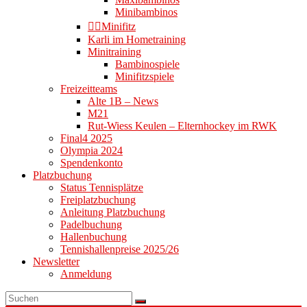
Minibambinos
👉🏻Minifitz
Karli im Hometraining
Minitraining
Bambinospiele
Minifitzspiele
Freizeitteams
Alte 1B – News
M21
Rut-Wiess Keulen – Elternhockey im RWK
Final4 2025
Olympia 2024
Spendenkonto
Platzbuchung
Status Tennisplätze
Freiplatzbuchung
Anleitung Platzbuchung
Padelbuchung
Hallenbuchung
Tennishallenpreise 2025/26
Newsletter
Anmeldung