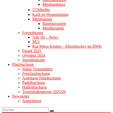
Minibambinos
👉🏻Minifitz
Karli im Hometraining
Minitraining
Bambinospiele
Minifitzspiele
Freizeitteams
Alte 1B – News
M21
Rut-Wiess Keulen – Elternhockey im RWK
Final4 2025
Olympia 2024
Spendenkonto
Platzbuchung
Status Tennisplätze
Freiplatzbuchung
Anleitung Platzbuchung
Padelbuchung
Hallenbuchung
Tennishallenpreise 2025/26
Newsletter
Anmeldung