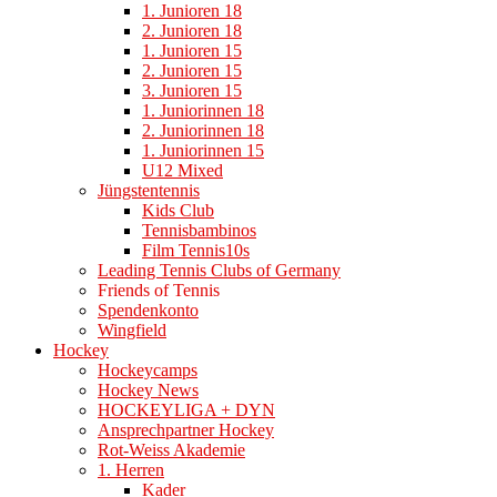
1. Junioren 18
2. Junioren 18
1. Junioren 15
2. Junioren 15
3. Junioren 15
1. Juniorinnen 18
2. Juniorinnen 18
1. Juniorinnen 15
U12 Mixed
Jüngstentennis
Kids Club
Tennisbambinos
Film Tennis10s
Leading Tennis Clubs of Germany
Friends of Tennis
Spendenkonto
Wingfield
Hockey
Hockeycamps
Hockey News
HOCKEYLIGA + DYN
Ansprechpartner Hockey
Rot-Weiss Akademie
1. Herren
Kader