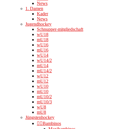
News
1. Damen
Kader
News
Jugendhockey
Schnupper-mitgliedschaft
wU18
mU18
wU16
mU16
wU14
wU14/2
mU14
mU14/2
wU12
mU12
wU10
mU10
mU10/2
mU10/3
wU8
mU8
Jüngstenhockey
👉🏻Bambinos
Maxibambinos