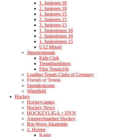
1. Junioren 18
2. Junioren 18
1. Junioren 15
2. Junioren 15
3. Junioren 15
1. Juniorinnen 18
2. Juniorinnen 18
1. Juniorinnen 15
U12 Mixed
Jüngstentennis
Kids Club
Tennisbambinos
Film Tennis10s
Leading Tennis Clubs of Germany
Friends of Tennis
Spendenkonto
Wingfield
Hockey
Hockeycamps
Hockey News
HOCKEYLIGA + DYN
Ansprechpartner Hockey
Rot-Weiss Akademie
1. Herren
Kader