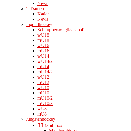
News
1. Damen
Kader
News
Jugendhockey
Schnupper-mitgliedschaft
wU18
mU18
wU16
mU16
wU14
wU14/2
mU14
mU14/2
wU12
mU12
wU10
mU10
mU10/2
mU10/3
wU8
mU8
Jüngstenhockey
👉🏻Bambinos
Maxibambinos