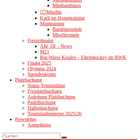
Minibambinos
👉🏻Minifitz
Karli im Hometraining
Minitraining
Bambinospiele
Minifitzspiele
Freizeitteams
Alte 1B – News
M21
Rut-Wiess Keulen – Elternhockey im RWK
Final4 2025
Olympia 2024
Spendenkonto
Platzbuchung
Status Tennisplätze
Freiplatzbuchung
Anleitung Platzbuchung
Padelbuchung
Hallenbuchung
Tennishallenpreise 2025/26
Newsletter
Anmeldung